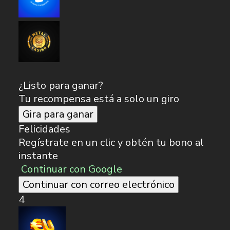
¿Listo para ganar?
Tu recompensa está a solo un giro
Gira para ganar
Felicidades
Regístrate en un clic y obtén tu bono al
instante
Continuar con Google
Continuar con correo electrónico
4