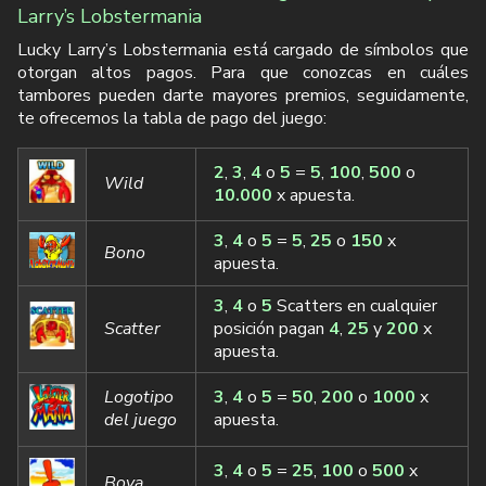
Larry’s Lobstermania
Lucky Larry’s Lobstermania está cargado de símbolos que
otorgan altos pagos. Para que conozcas en cuáles
tambores pueden darte mayores premios, seguidamente,
te ofrecemos la tabla de pago del juego:
2
,
3
,
4
o
5
=
5
,
100
,
500
o
Wild
10.000
x apuesta.
3
,
4
o
5
=
5
,
25
o
150
x
Bono
apuesta.
3
,
4
o
5
Scatters en cualquier
Scatter
posición pagan
4
,
25
y
200
x
apuesta.
Logotipo
3
,
4
o
5
=
50
,
200
o
1000
x
del juego
apuesta.
3
,
4
o
5
=
25
,
100
o
500
x
Boya