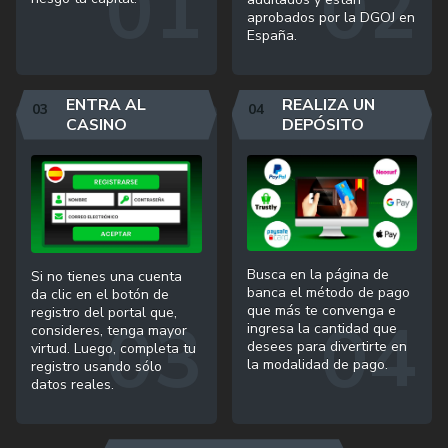
aprobados por la DGOJ en
España.
ENTRA AL
REALIZA UN
CASINO
DEPÓSITO
Busca en la página de
Si no tienes una cuenta
banca el método de pago
da clic en el botón de
que más te convenga e
registro del portal que,
ingresa la cantidad que
consideres, tenga mayor
desees para divertirte en
virtud. Luego, completa tu
la modalidad de pago.
registro usando sólo
datos reales.