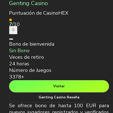
Genting Casino
Puntuación de CasinoHEX
7
/10
Bono de bienvenida
Sin Bono
Veces de retiro
24 horas
Número de Juegos
3378+
Visitar
Genting Casino Reseña
Se ofrece bono de hasta 100 EUR para
nuevos jugadores registrados y verificados