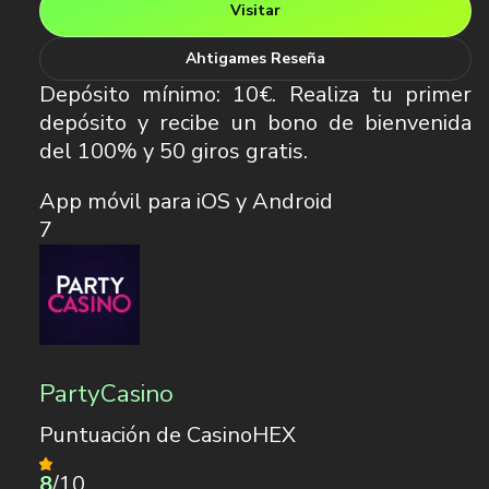
Visitar
Ahtigames Reseña
Depósito mínimo: 10€. Realiza tu primer
depósito y recibe un bono de bienvenida
del 100% y 50 giros gratis.
App móvil para iOS y Android
7
PartyCasino
Puntuación de CasinoHEX
8
/10