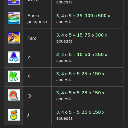
apuesta.
Barco
3
,
4
o
5
=
25
,
100
o
500
x
pesquero
apuesta.
3
,
4
o
5
=
15
,
75
o
300
x
Faro
apuesta.
3
,
4
o
5
=
10
,
50
o
250
x
A
apuesta.
3
,
4
o
5
=
5
,
25
o
150
x
K
apuesta.
3
,
4
o
5
=
5
,
25
o
150
x
Q
apuesta.
3
,
4
o
5
=
5
,
25
o
150
x
J
apuesta.