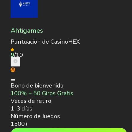
Ahtigames
Puntuación de CasinoHEX
9
/10
Bono de bienvenida
100% + 50 Giros Gratis
Veces de retiro
1-3 días
Número de Juegos
1500+