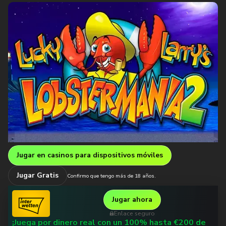
Jugar en casinos para dispositivos móviles
Jugar Gratis
Confirmo que tengo más de 18 años.
Jugar ahora
Enlace seguro
¡Juega por dinero real con un 100% hasta €200 de