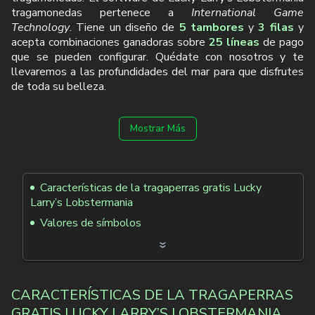
tragamonedas pertenece a
International Game
Technology
. Tiene un diseño de
5 tambores
y
3 filas
y
acepta combinaciones ganadoras sobre
25 líneas
de pago
que se pueden configurar. Quédate con nosotros y te
llevaremos a las profundidades del mar para que disfrutes
de toda su belleza.
Mostrar Más
Características de la tragaperras gratis Lucky
Larry’s Lobstermania
Valores de símbolos
»
CARACTERÍSTICAS DE LA TRAGAPERRAS
GRATIS LUCKY LARRY’S LOBSTERMANIA