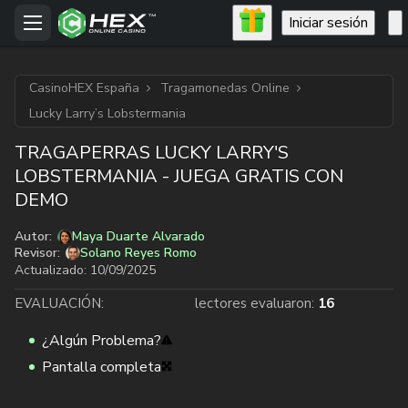
Iniciar sesión
CasinoHEX España
Tragamonedas Online
Lucky Larry’s Lobstermania
TRAGAPERRAS LUCKY LARRY'S
LOBSTERMANIA - JUEGA GRATIS CON
DEMO
Autor:
Maya Duarte Alvarado
Revisor:
Solano Reyes Romo
Actualizado:
10/09/2025
EVALUACIÓN:
lectores evaluaron:
16
¿Algún Problema?
Pantalla completa