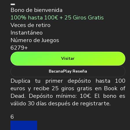
Bono de bienvenida
100% hasta 100€ + 25 Giros Gratis
Veces de retiro
Instantáneo
Número de Juegos
6279+
Visitar
BacanaPlay Reseña
Duplica tu primer depósito hasta 100
euros y recibe 25 giros gratis en Book of
Dead. Depósito mínimo: 10€. El bono es
válido 30 días después de registrarte.
6