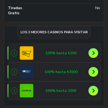
Tiradas
No
Gratis
LOS 3 MEJORES CASINOS PARA VISITAR
100% hasta €200
1
100% hasta €3000
2
100% hasta 200€
3