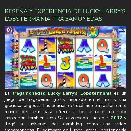
RESEÑA Y EXPERIENCIA DE LUCKY LARRY’S
LOBSTERMANIA TRAGAMONEDAS
La
tragamonedas Lucky Larry’s Lobstermania
es un
juego de tragaperras gratis inspirado en el mar y una
graciosa langosta. Las delicias del océano se insertan en el
mundo del azar para ofrecer a los usuarios no solo
inspiración, también lucro. Su lanzamiento fue en el
2012
y
llegó al universo del gambling como una video
tragamonedas. El software de Lucky Larry’s Lobstermania