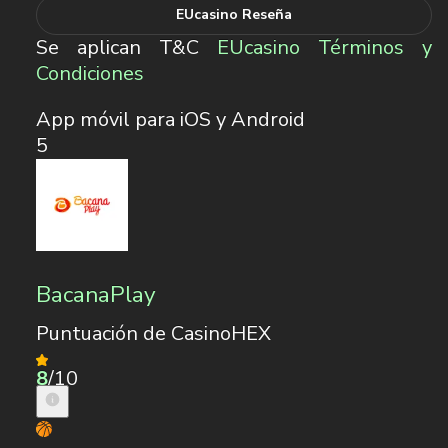
EUcasino Reseña
Se aplican T&C
EUcasino Términos y
Condiciones
App móvil para iOS y Android
5
BacanaPlay
Puntuación de CasinoHEX
8
/10