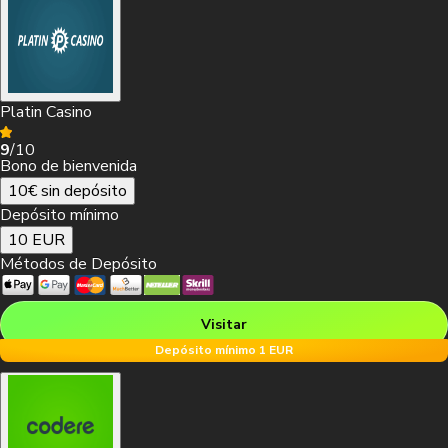
Métodos de Depósito
Visitar
Platin Casino
9
/10
Bono de bienvenida
10€ sin depósito
Depósito mínimo
10 EUR
Métodos de Depósito
Depósito mínimo
Visitar
1 EUR
Depósito mínimo 1 EUR
Bono de Bienvenida
100% hasta 200€