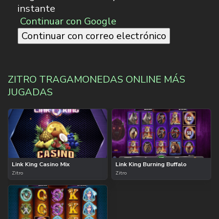
instante
Continuar con Google
Continuar con correo electrónico
ZITRO TRAGAMONEDAS ONLINE MÁS
JUGADAS
Link King Casino Mix
Link King Burning Buffalo
Zitro
Zitro