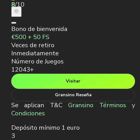
8
/10
Bono de bienvenida
€500 + 50 FS
Veces de retiro
Inmediatamente
Número de Juegos
12043+
Visitar
Gransino Reseña
Se aplican T&C
Gransino Términos y
Condiciones
Depósito mínimo 1 euro
3