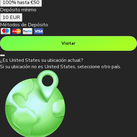
100% hasta €50
Depósito mínimo
10 EUR
Métodos de Depósito
Visitar
¿Es
United States
su ubicación actual?
Si su ubicación no es
United States
, seleccione otro país.