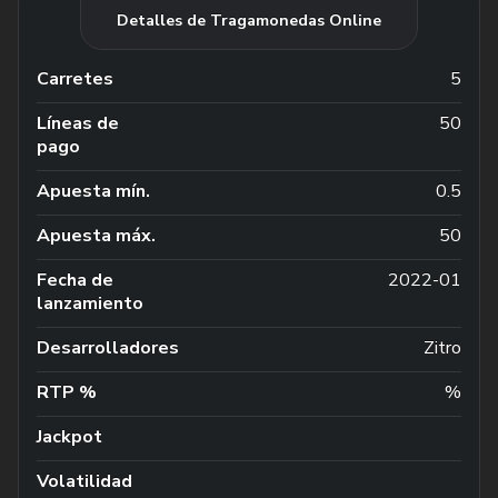
Detalles de Tragamonedas Online
Carretes
5
Líneas de
50
pago
Apuesta mín.
0.5
Apuesta máx.
50
Fecha de
2022-01
lanzamiento
Desarrolladores
Zitro
RTP %
%
Jackpot
Volatilidad