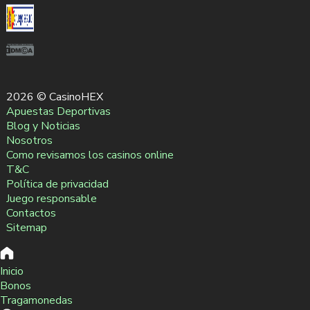
2026 © CasinoHEX
Apuestas Deportivas
Blog y Noticias
Nosotros
Como revisamos los casinos online
T&C
Política de privacidad
Juego responsable
Contactos
Sitemap
Inicio
Bonos
Tragamonedas