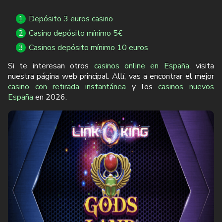
Depósito 3 euros casino
Casino depósito mínimo 5€
Casinos depósito mínimo 10 euros
Si te interesan otros
casinos online en España
, visita
nuestra página web principal. Allí, vas a encontrar el mejor
casino con retirada instantánea
y los
casinos nuevos
España
en 2026.