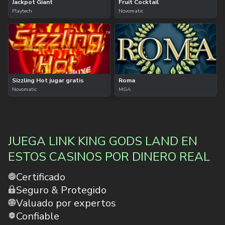
Jackpot Giant
Fruit Cocktail
Playtech
Novomatic
Sizzling Hot jugar gratis
Roma
Novomatic
MGA
JUEGA LINK KING GODS LAND EN
ESTOS CASINOS POR DINERO REAL
Certificado
Seguro & Protegido
Valuado por expertos
Confiable