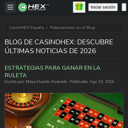
Iniciar sesión
CasinoHEX España
Publicaciones en el Blog
BLOG DE CASINOHEX: DESCUBRE
ÚLTIMAS NOTICIAS DE 2026
ESTRATEGIAS PARA GANAR EN LA
RULETA
Escrito por:
Maya Duarte Alvarado
Publicado:
Ago 23, 2024