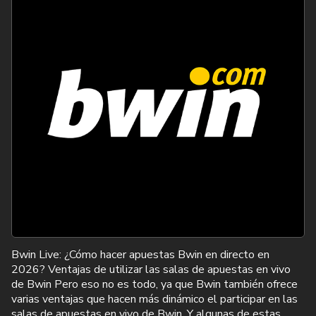
Bwin Live: ¿Cómo hacer apuestas Bwin en directo en
2026? Ventajas de utilizar las salas de apuestas en vivo
de Bwin Pero eso no es todo, ya que Bwin también ofrece
varias ventajas que hacen más dinámico el participar en las
salas de apuestas en vivo de Bwin. Y algunas de estas