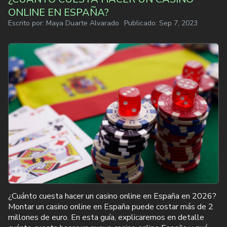
ONLINE EN ESPAÑA?
Escrito por:
Maya Duarte Alvarado
Publicado:
Sep 7, 2023
¿Cuánto cuesta hacer un casino online en España en 2026?
Montar un casino online en España puede costar más de 2
millones de euro. En esta guía, explicaremos en detalle