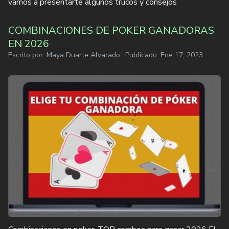
vamos a presentarte algunos trucos y consejos
COMBINACIONES DE POKER GANADORAS
EN 2026
Escrito por:
Maya Duarte Alvarado
Publicado:
Ene 17, 2023