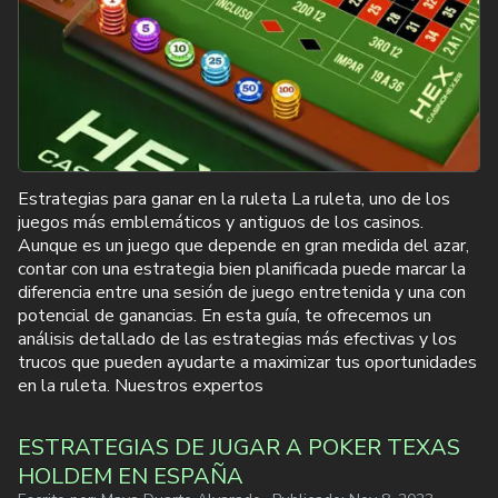
Estrategias para ganar en la ruleta La ruleta, uno de los
juegos más emblemáticos y antiguos de los casinos.
Aunque es un juego que depende en gran medida del azar,
contar con una estrategia bien planificada puede marcar la
diferencia entre una sesión de juego entretenida y una con
potencial de ganancias. En esta guía, te ofrecemos un
análisis detallado de las estrategias más efectivas y los
trucos que pueden ayudarte a maximizar tus oportunidades
en la ruleta. Nuestros expertos
ESTRATEGIAS DE JUGAR A POKER TEXAS
HOLDEM EN ESPAÑA