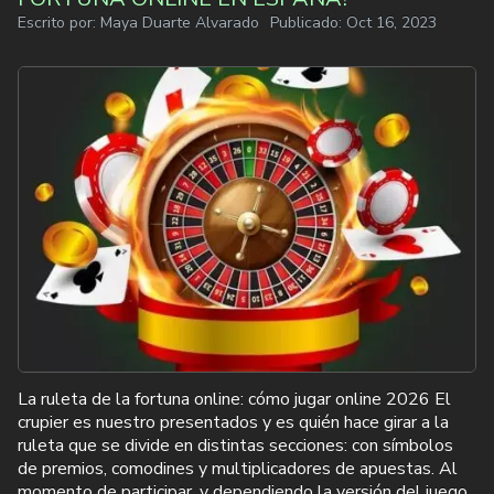
Escrito por:
Maya Duarte Alvarado
Publicado:
Oct 16, 2023
La ruleta de la fortuna online: cómo jugar online 2026 El
crupier es nuestro presentados y es quién hace girar a la
ruleta que se divide en distintas secciones: con símbolos
de premios, comodines y multiplicadores de apuestas. Al
momento de participar, y dependiendo la versión del juego