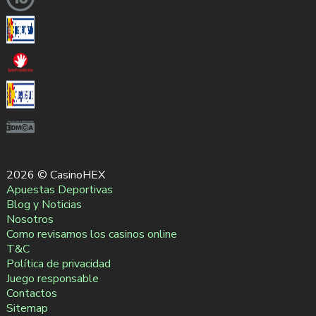
2026 © CasinoHEX
Apuestas Deportivas
Blog y Noticias
Nosotros
Como revisamos los casinos online
T&C
Política de privacidad
Juego responsable
Contactos
Sitemap