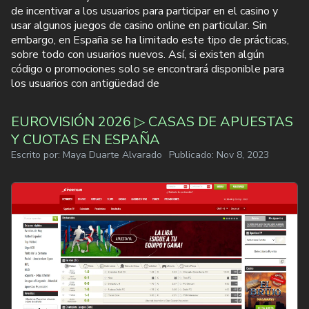
de incentivar a los usuarios para participar en el casino y
usar algunos juegos de casino online en particular. Sin
embargo, en España se ha limitado este tipo de prácticas,
sobre todo con usuarios nuevos. Así, si existen algún
código o promociones solo se encontrará disponible para
los usuarios con antigüedad de
EUROVISIÓN 2026 ▷ CASAS DE APUESTAS
Y CUOTAS EN ESPAÑA
Escrito por:
Maya Duarte Alvarado
Publicado:
Nov 8, 2023