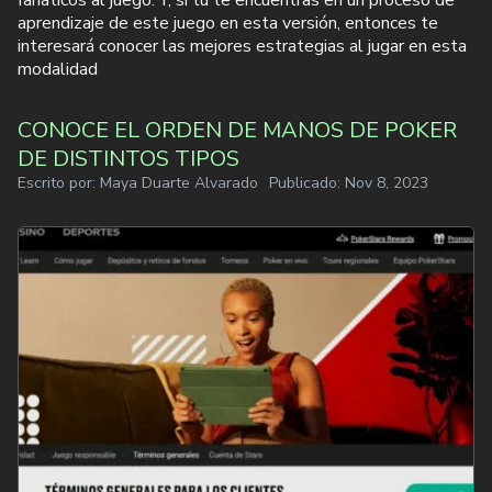
fanáticos al juego. Y, si tu te encuentras en un proceso de
aprendizaje de este juego en esta versión, entonces te
interesará conocer las mejores estrategias al jugar en esta
modalidad
CONOCE EL ORDEN DE MANOS DE POKER
DE DISTINTOS TIPOS
Escrito por:
Maya Duarte Alvarado
Publicado:
Nov 8, 2023