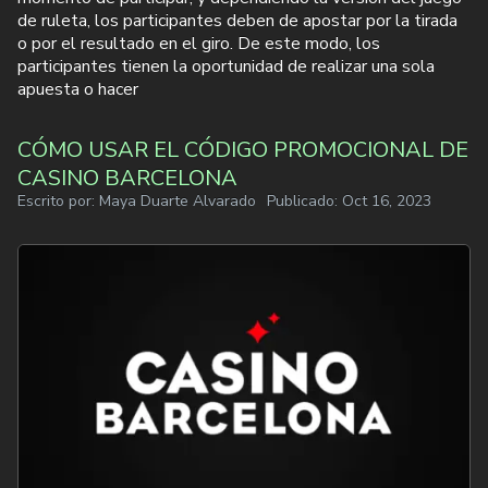
de ruleta, los participantes deben de apostar por la tirada
o por el resultado en el giro. De este modo, los
participantes tienen la oportunidad de realizar una sola
apuesta o hacer
CÓMO USAR EL CÓDIGO PROMOCIONAL DE
CASINO BARCELONA
Escrito por:
Maya Duarte Alvarado
Publicado:
Oct 16, 2023