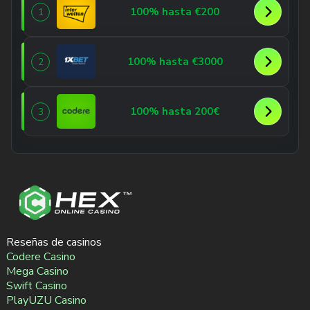
100% hasta €200
1
100% hasta €3000
2
100% hasta 200€
3
Reseñas de casinos
Codere Casino
Mega Casino
Swift Casino
PlayUZU Casino