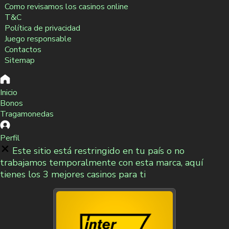
Como revisamos los casinos online
T&C
Política de privacidad
Juego responsable
Contactos
Sitemap
Inicio
Bonos
Tragamonedas
Perfil
Este sitio está restringido en tu país o no
trabajamos temporalmente con esta marca, aquí
tienes los 3 mejores casinos para ti