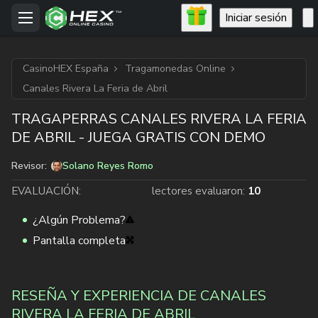
Iniciar sesión
CasinoHEX España
Tragamonedas Online
Canales Rivera La Feria de Abril
TRAGAPERRAS CANALES RIVERA LA FERIA
DE ABRIL - JUEGA GRATIS CON DEMO
Revisor:
Solano Reyes Romo
EVALUACIÓN:
lectores evaluaron:
10
¿Algún Problema?
Pantalla completa
RESEÑA Y EXPERIENCIA DE CANALES
RIVERA LA FERIA DE ABRIL