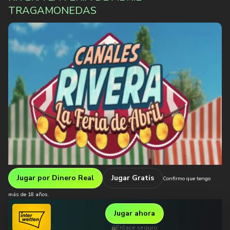
TRAGAMONEDAS
Jugar por Dinero Real
Jugar Gratis
Confirmo que tengo
más de 18 años.
Jugar ahora
Enlace seguro