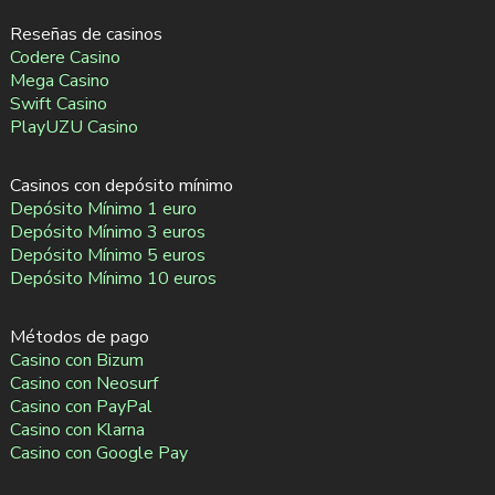
Reseñas de casinos
Codere Casino
Mega Casino
Swift Casino
PlayUZU Casino
Casinos con depósito mínimo
Depósito Mínimo 1 euro
Depósito Mínimo 3 euros
Depósito Mínimo 5 euros
Depósito Mínimo 10 euros
Métodos de pago
Casino con Bizum
Casino con Neosurf
Casino con PayPal
Casino con Klarna
Casino con Google Pay