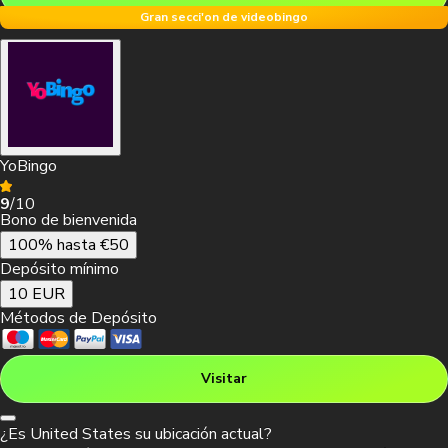
Gran secci'on de videobingo
YoBingo
9
/10
Bono de bienvenida
100% hasta €50
Depósito mínimo
10 EUR
Métodos de Depósito
Visitar
¿Es
United States
su ubicación actual?