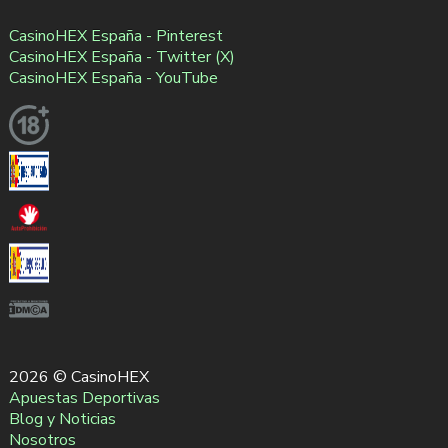
CasinoHEX España - Pinterest
CasinoHEX España - Twitter (X)
CasinoHEX España - YouTube
2026 © CasinoHEX
Apuestas Deportivas
Blog y Noticias
Nosotros