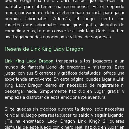
debes elegir una de las cinco cartas que aparecen en
pantalla para obtener una recompensa. En el segundo
modo, nuevamente debes seleccionar una carta para ganar
premios adicionales. Además, el juego cuenta con
características adicionales como giros gratis, símbolos de
comodín y más, lo que convierte a Link King Gods Land en
una tragamonedas emocionante y llena de sorpresas.
Reseña de Link King Lady Dragon
Link King Lady Dragon
transporta a los jugadores a un
mundo de fantasía lleno de dragones y misterios. Este
juego, con sus 5 carretes y gráficos detallados, ofrece una
experiencia envolvente. En esta página, puedes jugar a Link
King Lady Dragon demo sin necesidad de registrarte ni
descargar nada. Simplemente haz clic en ‘Jugar gratis’ y
empieza a disfrutar de esta emocionante aventura.
Si te quedas sin créditos durante la demo, solo necesitas
reiniciar el juego para restablecer tu saldo y seguir jugando.
¿Te ha encantado Lady Dragon Link King? Si quieres
disfrutar de este juego con dinero real, haz clic en ‘Jugar en