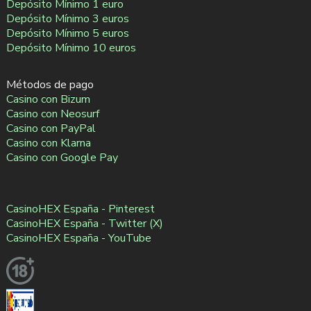
Depósito Mínimo 1 euro
Depósito Mínimo 3 euros
Depósito Mínimo 5 euros
Depósito Mínimo 10 euros
Métodos de pago
Casino con Bizum
Casino con Neosurf
Casino con PayPal
Casino con Klarna
Casino con Google Pay
CasinoHEX España - Pinterest
CasinoHEX España - Twitter (X)
CasinoHEX España - YouTube