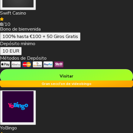
Swift Casino
8
/10
Bono de bienvenida
100% hasta €100 + 50 Giros Gratis
Depósito mínimo
10 EUR
Métodos de Depósito
Visitar
Gran secci'on de videobingo
YoBingo