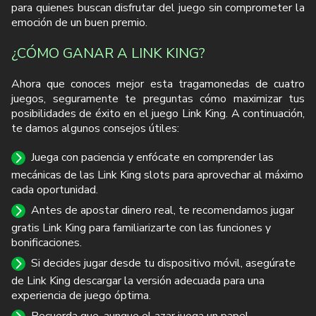
para quienes buscan disfrutar del juego sin comprometer la
emoción de un buen premio.
¿CÓMO GANAR A LINK KING?
Ahora que conoces mejor esta tragamonedas de cuatro
juegos, seguramente te preguntas cómo maximizar tus
posibilidades de éxito en el juego Link King. A continuación,
te damos algunos consejos útiles:
Juega con paciencia y enfócate en comprender las
mecánicas de las Link King slots para aprovechar al máximo
cada oportunidad.
Antes de apostar dinero real, te recomendamos jugar
gratis Link King para familiarizarte con las funciones y
bonificaciones.
Si decides jugar desde tu dispositivo móvil, asegúrate
de Link King descargar la versión adecuada para una
experiencia de juego óptima.