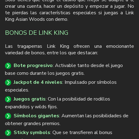
crear una cuenta, hacer un depósito y empezar a jugar. No
te pierdas las características especiales si juegas a Link
King Asian Woods con demo.
BONOS DE LINK KING
Las tragaperras Link King ofrecen una emocionante
variedad de bonos, entre los que destacan:
Bote progresivo
: Activable tanto desde el juego
base como durante los juegos gratis.
Jackpot de 4 niveles
: Impulsado por símbolos
especiales.
Juegos gratis
: Con la posibilidad de rodillos
expandidos y wilds fijos.
Símbolos gigantes
: Aumentan las posibilidades de
obtener grandes premios.
Sticky symbols
: Que se transfieren al bonus