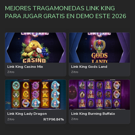
MEJORES TRAGAMONEDAS LINK KING
PARA JUGAR GRATIS EN DEMO ESTE 2026
Link King Casino Mix
Link King Gods Land
Zitro
Zitro
Link King Lady Dragon
Link King Burning Buffalo
RTP
96.84%
Zitro
Zitro