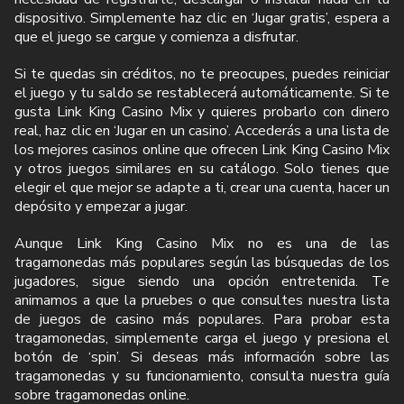
dispositivo. Simplemente haz clic en ‘Jugar gratis’, espera a
que el juego se cargue y comienza a disfrutar.
Si te quedas sin créditos, no te preocupes, puedes reiniciar
el juego y tu saldo se restablecerá automáticamente. Si te
gusta Link King Casino Mix y quieres probarlo con dinero
real, haz clic en ‘Jugar en un casino’. Accederás a una lista de
los mejores casinos online que ofrecen Link King Casino Mix
y otros juegos similares en su catálogo. Solo tienes que
elegir el que mejor se adapte a ti, crear una cuenta, hacer un
depósito y empezar a jugar.
Aunque Link King Casino Mix no es una de las
tragamonedas más populares según las búsquedas de los
jugadores, sigue siendo una opción entretenida. Te
animamos a que la pruebes o que consultes nuestra lista
de juegos de casino más populares. Para probar esta
tragamonedas, simplemente carga el juego y presiona el
botón de ‘spin’. Si deseas más información sobre las
tragamonedas y su funcionamiento, consulta nuestra guía
sobre tragamonedas online.