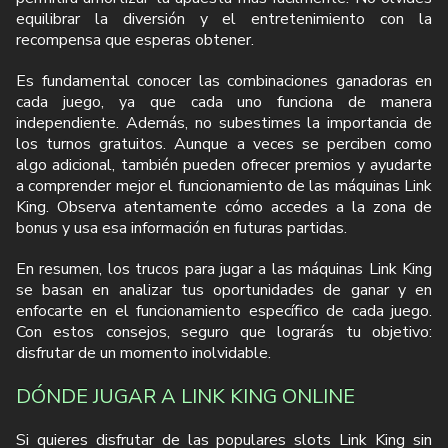
equilibrar la diversión y el entretenimiento con la
recompensa que esperas obtener.
Es fundamental conocer las combinaciones ganadoras en
cada juego, ya que cada uno funciona de manera
independiente. Además, no subestimes la importancia de
los turnos gratuitos. Aunque a veces se perciben como
algo adicional, también pueden ofrecer premios y ayudarte
a comprender mejor el funcionamiento de las máquinas Link
King. Observa atentamente cómo accedes a la zona de
bonus y usa esa información en futuras partidas.
En resumen, los trucos para jugar a las máquinas Link King
se basan en analizar tus oportunidades de ganar y en
enfocarte en el funcionamiento específico de cada juego.
Con estos consejos, seguro que lograrás tu objetivo:
disfrutar de un momento inolvidable.
DÓNDE JUGAR A LINK KING ONLINE
Si quieres disfrutar de las populares slots Link King sin