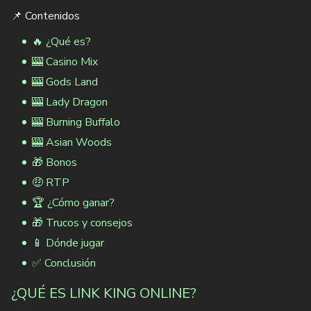
📌 Contenidos
🔥 ¿Qué es?
🎰 Casino Mix
🎰 Gods Land
🎰 Lady Dragon
🎰 Burning Buffalo
🎰 Asian Woods
🎁 Bonos
🤑 RTP
🏆 ¿Cómo ganar?
🎁 Trucos y consejos
📱 Dónde jugar
✅ Conclusión
¿QUÉ ES LINK KING ONLINE?