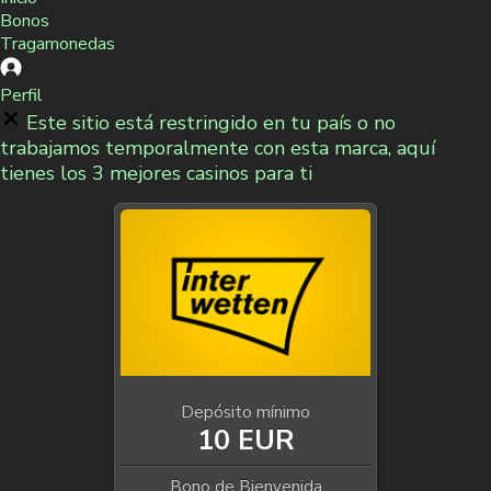
Bonos
Tragamonedas
Perfil
Este sitio está restringido en tu país o no
trabajamos temporalmente con esta marca, aquí
tienes los 3 mejores casinos para ti
Depósito mínimo
10 EUR
Bono de Bienvenida