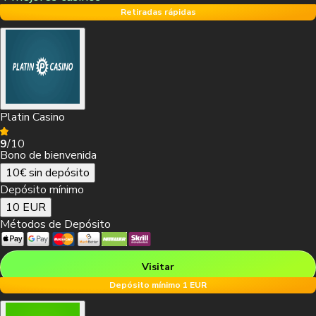
100% hasta €3000
Retiradas rápidas
Métodos de Depósito
Visitar
Platin Casino
9
/10
Bono de bienvenida
10€ sin depósito
Depósito mínimo
10 EUR
Métodos de Depósito
Depósito mínimo
Visitar
1 EUR
Depósito mínimo 1 EUR
Bono de Bienvenida