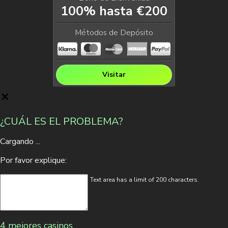
100% hasta €200
Métodos de Depósito
Visitar
¿CUÁL ES EL PROBLEMA?
Cargando ...
Por favor explique:
Text area has a limit of 200 characters.
Depósito mínimo
10 EUR
4 mejores casinos
Bono de Bienvenida