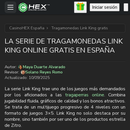
Iniciar sesión
CasinoHEX España
Tragamonedas Link King gratis
LA SERIE DE TRAGAMONEDAS LINK
KING ONLINE GRATIS EN ESPAÑA
Autor:
Maya Duarte Alvarado
Revisor:
Solano Reyes Romo
Actualizado:
10/09/2025
La serie Link King trae uno de los juegos más demandados
por los aficionados a las
tragaperras online
. Combina
jugabilidad fluida, gráficos de calidad y los bonos atractivos.
Se trata de un multijuego progresivo de 4 niveles con un
formato de juegos 3×5. Link King no solo destaca por su
nombre, sino también por ser uno de los productos estrella
de Zitro.