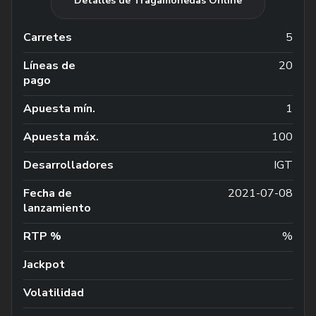
Detalles de Tragamonedas Online
Carretes
5
Líneas de
20
pago
Apuesta mín.
1
Apuesta máx.
100
Desarrolladores
IGT
Fecha de
2021-07-08
lanzamiento
RTP %
%
Jackpot
Volatilidad