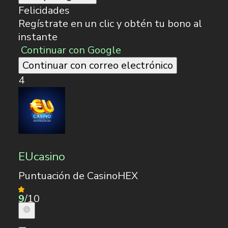
Felicidades
Regístrate en un clic y obtén tu bono al
instante
Continuar con Google
Continuar con correo electrónico
4
EUcasino
Puntuación de CasinoHEX
9
/10