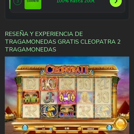
100% hasta 200€
3
RESEÑA Y EXPERIENCIA DE
TRAGAMONEDAS GRATIS CLEOPATRA 2
TRAGAMONEDAS