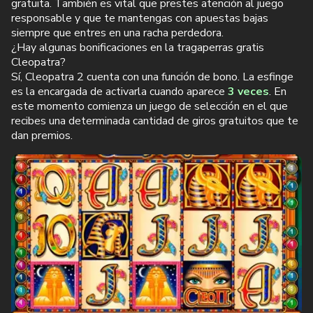
gratuita. También es vital que prestes atención al juego
responsable y que te mantengas con apuestas bajas
siempre que entres en una racha perdedora.
¿Hay algunas bonificaciones en la tragaperras gratis
Cleopatra?
Sí, Cleopatra 2 cuenta con una función de bono. La esfinge
es la encargada de activarla cuando aparece
3 veces
. En
este momento comienza un juego de selección en el que
recibes una determinada cantidad de giros gratuitos que te
dan premios.