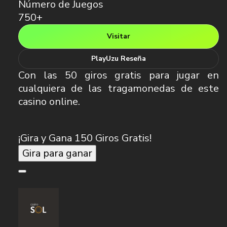
Número de Juegos
750+
Visitar
PlayUzu Reseña
Con las 50 giros gratis para jugar en
cualquiera de las tragamonedas de este
casino online.
¡Gira y Gana 150 Giros Gratis!
Gira para ganar