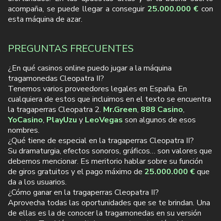
acompaña, se puede llegar a conseguir
25.000.000 €
con
esta máquina de azar.
PREGUNTAS FRECUENTES
¿En qué casinos online puedo jugar a la máquina
tragamonedas Cleopatra II?
Tenemos varios proveedores legales en España. En
cualquiera de estos que incluimos en el texto se encuentra
la tragaperras Cleopatra 2.
Mr.Green
,
888 Casino
,
YoCasino
,
PlayUzu
y
LeoVegas
son algunos de esos
nombres.
¿Qué tiene de especial en la tragaperras Cleopatra II?
Su dramaturgia, efectos sonoros, gráficos… son valores que
debemos mencionar. Es meritorio hablar sobre su función
de giros gratuitos y el pago máximo de
25.000.000 €
que
da a los usuarios.
¿Cómo ganar en la tragaperras Cleopatra II?
Aprovecha todas las oportunidades que se te brindan. Una
de ellas es la de conocer la tragamonedas en su versión