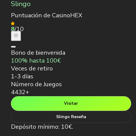
Slingo
Puntuación de CasinoHEX
8
/10
Bono de bienvenida
100% hasta 100€
Veces de retiro
1-3 días
Número de Juegos
4432+
Visitar
Slingo Reseña
Depósito mínimo: 10€.