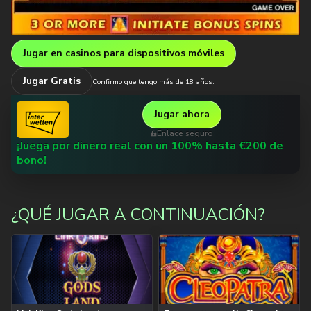
Jugar en casinos para dispositivos móviles
Jugar Gratis
Confirmo que tengo más de 18 años.
Jugar ahora
Enlace seguro
¡Juega por dinero real con un 100% hasta €200 de
bono!
¿QUÉ JUGAR A CONTINUACIÓN?