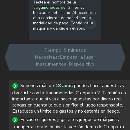
Teclea el nombre de la
tragamonedas de IGT
en el
buscador del casino. Al acceder a
ella cerciórate de hacerlo en la
modalidad de pago. Configura la
máquina y da clic en el spin.
Tiempo: 5 minutos
Necesitas:
Empezar a jugar
Instrumentos:
Dispositivo
Si tienes más de
18 años
puedes hacer apuestas y
divertirte con la tragamonedas Cleopatra 2. También es
importante que si vas a hacer apuestas por dinero real
tengas en cuenta lo que significa el juego responsable.
Establece un límite de gastos y no estarás en riesgo.
En caso si quieres jugar a los juegos de máquinas
tragaperras gratis online, la versión demo de Cleopatra