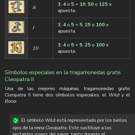
3
,
4
o
5
=
10
,
50
o
125
x
A
apuesta.
3
,
4
o
5
=
5
,
25
o
100
x
J
apuesta.
3
,
4
o
5
=
5
,
25
o
100
x
10
apuesta.
Símbolos especiales en la tragamonedas gratis
Cleopatra II
Una de las mejores máquinas tragamonedas gratis
Cleopatra II tiene dos símbolos especiales, el
Wild
y el
Bono
:
El símbolo Wild está representado por los bellos
ojos de la reina Cleopatra. Este sustituye a los
restantes iconos del juego, tanto durante el