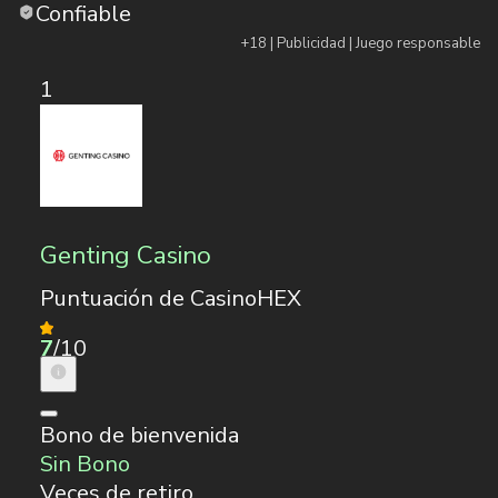
Confiable
+18 | Publicidad | Juego responsable
1
Genting Casino
Puntuación de CasinoHEX
7
/10
Bono de bienvenida
Sin Bono
Veces de retiro