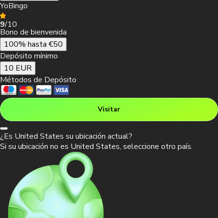
YoBingo
9
/10
Bono de bienvenida
100% hasta €50
Depósito mínimo
10 EUR
Métodos de Depósito
Visitar
¿Es
United States
su ubicación actual?
Si su ubicación no es
United States
, seleccione otro país.