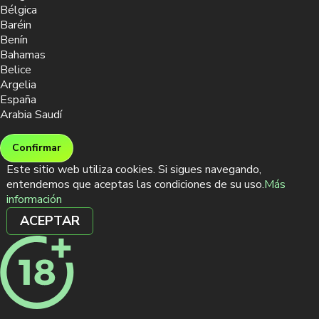
Bélgica
Baréin
Benín
Bahamas
Belice
Argelia
España
Arabia Saudí
Confirmar
Este sitio web utiliza cookies. Si sigues navegando,
entendemos que aceptas las condiciones de su uso.
Más
información
ACEPTAR