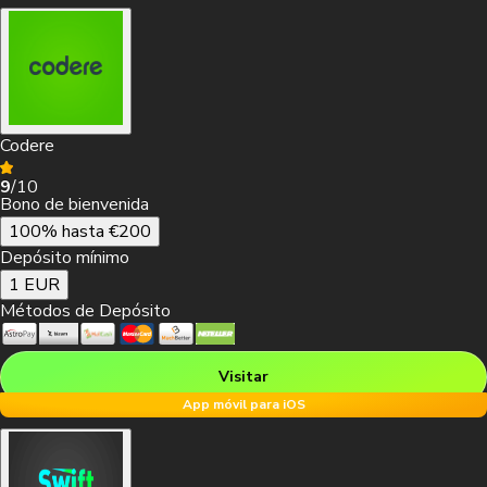
Bono de Bienvenida
100% hasta 200€
Métodos de Depósito
Codere
9
/10
Visitar
Bono de bienvenida
100% hasta €200
Depósito mínimo
1 EUR
Métodos de Depósito
Visitar
App móvil para iOS