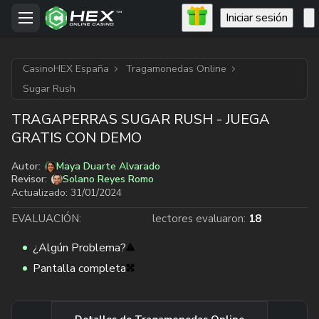
Iniciar sesión
CasinoHEX España
Tragamonedas Online
Sugar Rush
TRAGAPERRAS SUGAR RUSH - JUEGA
GRATIS CON DEMO
Autor:
Maya Duarte Alvarado
Revisor:
Solano Reyes Romo
Actualizado:
31/01/2024
EVALUACIÓN:
lectores evaluaron:
18
¿Algún Problema?
Pantalla completa