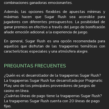
combinaciones ganadoras emocionantes.
Además, las opciones flexibles de apuestas mínimas y
máximas hacen que Sugar Rush sea accesible para
jugadores con diferentes presupuestos. La posibilidad de
ganar premios en efectivo a través del juego de bonificación
añade emoción adicional a la experiencia de juego.
En general, Sugar Rush es una opción recomendada para
aquellos que disfrutan de las tragaperras temáticas con
características especiales y una atmósfera alegre.
PREGUNTAS FRECUENTES
¿Quién es el desarrollador de la tragaperras Sugar Rush?
La tragaperras Sugar Rush fue desarrollada por Pragmatic
Play, uno de los principales proveedores de juegos de
casino en línea.
¿Cuántas líneas de pago tiene la tragaperras Sugar Rush?
La tragaperras Sugar Rush cuenta con 20 líneas de pago
fijas.