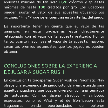
apuestas mínimas de tan solo
0,20
créditos y apuestas
máximas de hasta
100
créditos por giro. Los jugadores
pueden ajustar el valor de sus apuestas utilizando los
botones “+” y “-” que se encuentran en la interfaz del juego.
Es importante tener en cuenta que el valor de las
ganancias en esta tragaperras está directamente
relacionado con el valor de la apuesta realizada. Por lo
tanto, cuanto mayor sea el valor de la apuesta, mayores
serán los premios potenciales que los jugadores pueden
obtener.
CONCLUSIONES SOBRE LA EXPERIENCIA
DE JUGAR A SUGAR RUSH
En conclusión, la tragaperras Sugar Rush de Pragmatic Play
ofrece una experiencia de juego colorida y entretenida para
aquellos jugadores que buscan diversión con una temática
de golosinas. Con su diseño atractivo y símbolos
especiales, como el Wild y el de Bonificación, esta
tragaperras brinda oportunidades de obtener