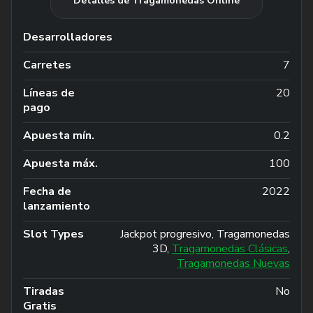
Detalles de Tragamonedas Online
Desarrolladores
Carretes
7
Líneas de
20
pago
Apuesta mín.
0.2
Apuesta máx.
100
Fecha de
2022
lanzamiento
Slot Types
Jackpot progresivo, Tragamonedas
3D,
Tragamonedas Clásicas
,
Tragamonedas Nuevas
Tiradas
No
Gratis