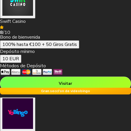
Swift Casino
8
/10
Bono de bienvenida
100% hasta €100 + 50 Giros Gratis
Depósito mínimo
10 EUR
Métodos de Depósito
Visitar
Gran secci'on de videobingo