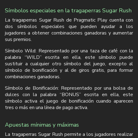
Símbolos especiales en la tragaperras Sugar Rush
La tragaperras Sugar Rush de Pragmatic Play cuenta con
dos símbolos especiales que pueden ayudar a los
jugadores a obtener combinaciones ganadoras y aumentar
sus premios.
Símbolo Wild: Representado por una taza de café con la
palabra “WILD” escrita en ella, este símbolo puede
sustituir a cualquier otro símbolo del juego, excepto al
símbolo de bonificación y al de giros gratis, para formar
combinaciones ganadoras.
Símbolo de Bonificación: Representado por una bolsa de
dulces con la palabra “BONUS” escrita en ella, este
símbolo activa el juego de bonificación cuando aparecen
tres o más en una línea de pago activa.
Apuestas mínimas y máximas
La tragaperras Sugar Rush permite a los jugadores realizar