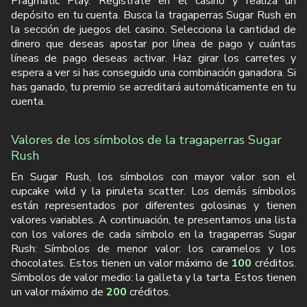
Pragmatic Play. Regístrate en el casino y realiza un
depósito en tu cuenta. Busca la tragaperras Sugar Rush en
la sección de juegos del casino. Selecciona la cantidad de
dinero que deseas apostar por línea de pago y cuántas
líneas de pago deseas activar. Haz girar los carretes y
espera a ver si has conseguido una combinación ganadora. Si
has ganado, tu premio se acreditará automáticamente en tu
cuenta.
Valores de los símbolos de la tragaperras Sugar
Rush
En Sugar Rush, los símbolos con mayor valor son el
cupcake wild y la piruleta scatter. Los demás símbolos
están representados por diferentes golosinas y tienen
valores variables. A continuación, te presentamos una lista
con los valores de cada símbolo en la tragaperras Sugar
Rush: Símbolos de menor valor: los caramelos y los
chocolates. Estos tienen un valor máximo de
100
créditos.
Símbolos de valor medio: la galleta y la tarta. Estos tienen
un valor máximo de
200
créditos.