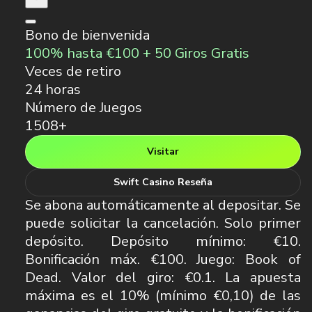
Bono de bienvenida
100% hasta €100 + 50 Giros Gratis
Veces de retiro
24 horas
Número de Juegos
1508+
Visitar
Swift Casino Reseña
Se abona automáticamente al depositar. Se
puede solicitar la cancelación. Solo primer
depósito. Depósito mínimo: €10.
Bonificación máx. €100. Juego: Book of
Dead. Valor del giro: €0.1. La apuesta
máxima es el 10% (mínimo €0,10) de las