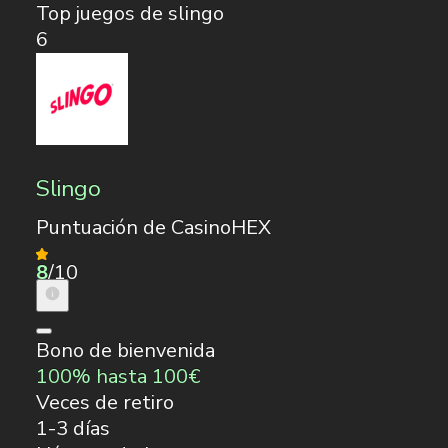
Top juegos de slingo
6
Slingo
Puntuación de CasinoHEX
8
/10
Bono de bienvenida
100% hasta 100€
Veces de retiro
1-3 días