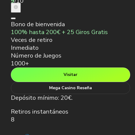
9
/10
Bono de bienvenida
100% hasta 200€ + 25 Giros Gratis
Veces de retiro
Inmediato
Número de Juegos
1000+
Visitar
Mega Casino Reseña
Depósito mínimo: 20€.
Retiros instantáneos
8