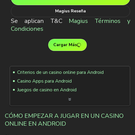
Magius Reseña
Se aplican T&C
Magius Términos y
Condiciones
Cargar Más
Criterios de un casino online para Android
Casino Apps para Android
Juegos de casino en Android
»
CÓMO EMPEZAR A JUGAR EN UN CASINO
ONLINE EN ANDROID