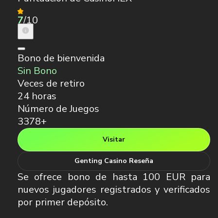
7
/10
Bono de bienvenida
Sin Bono
Veces de retiro
24 horas
Número de Juegos
3378+
Visitar
Genting Casino Reseña
Se ofrece bono de hasta 100 EUR para
nuevos jugadores registrados y verificados
por primer depósito.