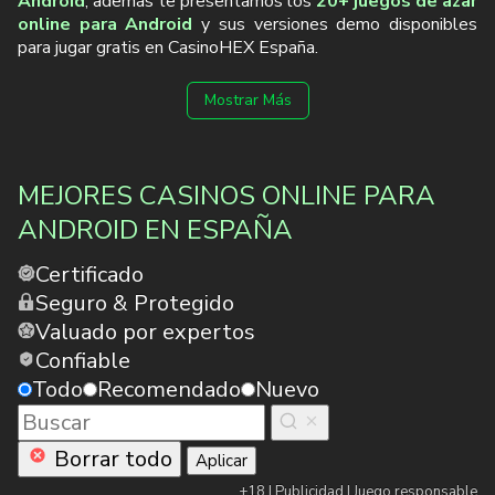
Android
, además te presentamos los
20+ juegos de azar
online para Android
y sus versiones demo disponibles
para jugar gratis en CasinoHEX España.
Mostrar Más
MEJORES CASINOS ONLINE PARA
ANDROID EN ESPAÑA
Certificado
Seguro & Protegido
Valuado por expertos
Confiable
Todo
Recomendado
Nuevo
Borrar todo
Aplicar
+18 | Publicidad | Juego responsable