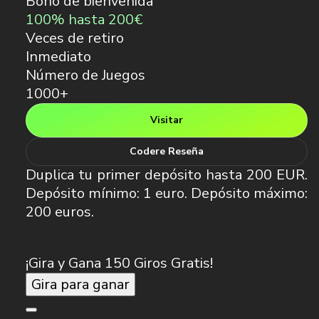
Bono de bienvenida
100% hasta 200€
Veces de retiro
Inmediato
Número de Juegos
1000+
Visitar
Codere Reseña
Duplica tu primer depósito hasta 200 EUR.
Depósito mínimo: 1 euro. Depósito máximo:
200 euros.
¡Gira y Gana 150 Giros Gratis!
Gira para ganar