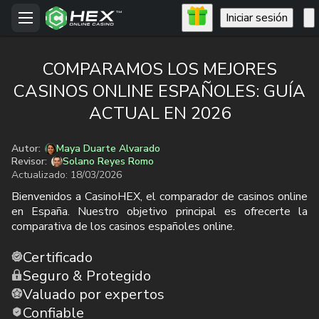
Iniciar sesión
COMPARAMOS LOS MEJORES
CASINOS ONLINE ESPAÑOLES: GUÍA
ACTUAL EN 2026
Autor:
Maya Duarte Alvarado
Revisor:
Solano Reyes Romo
Actualizado:
18/03/2026
Bienvenidos a CasinoHEX, el comparador de casinos online
en España. Nuestro objetivo principal es ofrecerte la
comparativa de los casinos españoles online.
Certificado
Seguro & Protegido
Valuado por expertos
Confiable