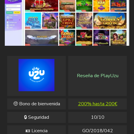
Reseña de PlayUzu
🤑 Bono de bienvenida
200% hasta 200€
🔒 Seguridad
10/10
🪪 Licencia
GO/2018/042