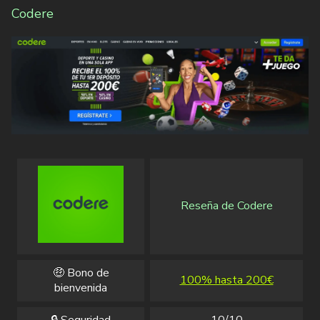
Codere
Reseña de Codere
🤑 Bono de
100% hasta 200€
bienvenida