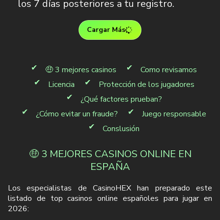
los 7 días posteriores a tu registro.
Cargar Más
🤑 3 mejores casinos
Como revisamos
Licencia
Protección de los jugadores
¿Qué factores prueban?
¿Cómo evitar un fraude?
Juego responsable
Conslusión
🤑 3 MEJORES CASINOS ONLINE EN
ESPAÑA
Los especialistas de CasinoHEX han preparado este
listado de top casinos online españoles para jugar en
2026: