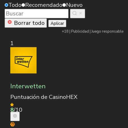
Todo
Recomendado
Nuevo
Borrar todo
Aplicar
+18 | Publicidad | Juego responsable
1
Interwetten
Puntuación de CasinoHEX
8
/10