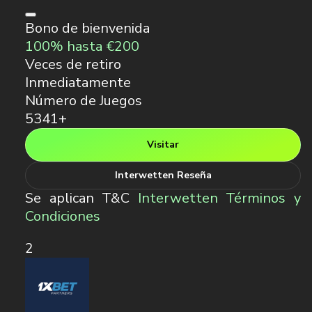
Bono de bienvenida
100% hasta €200
Veces de retiro
Inmediatamente
Número de Juegos
5341+
Visitar
Interwetten Reseña
Se aplican T&C
Interwetten Términos y
Condiciones
2