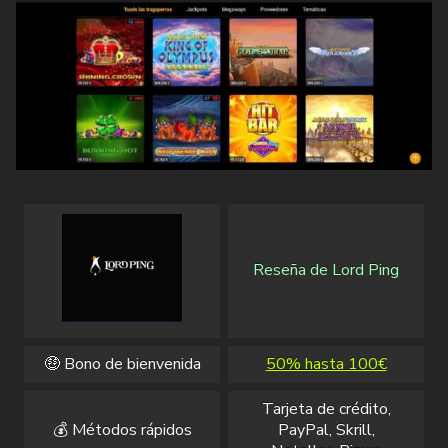
Reseña de Lord Ping
🤑 Bono de bienvenida
50% hasta 100€
Tarjeta de crédito,
💰 Métodos rápidos
PayPal, Skrill,