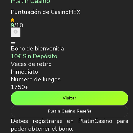
Platin Casino
Puntuación de CasinoHEX
9
/10
Bono de bienvenida
10€ Sin Depósito
Veces de retiro
Inmediato
Número de Juegos
1750+
Visitar
Platin Casino Reseña
Debes registrarse en PlatinCasino para
poder obtener el bono.