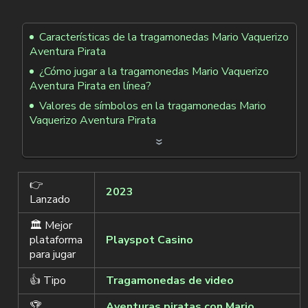
Características de la tragamonedas Mario Vaquerizo
Aventura Pirata
¿Cómo jugar a la tragamonedas Mario Vaquerizo
Aventura Pirata en línea?
Valores de símbolos en la tragamonedas Mario
Vaquerizo Aventura Pirata
»
👉
2023
Lanzado
🏛 Mejor
plataforma
Playspot Casino
para jugar
👍 Tipo
Tragamonedas de video
🏆
Aventuras piratas con Mario