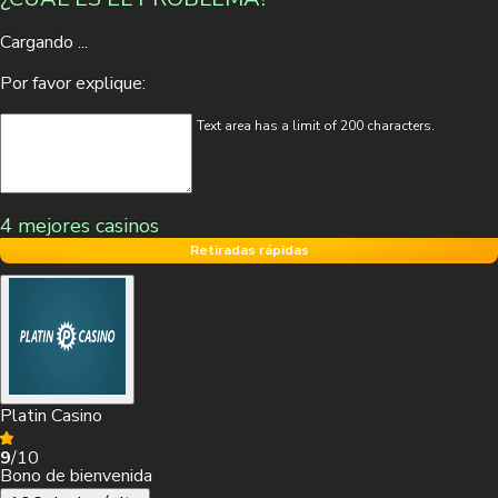
Cargando ...
Por favor explique:
Text area has a limit of 200 characters.
Depósito mínimo
10 EUR
4 mejores casinos
Bono de Bienvenida
100% hasta €3000
Retiradas rápidas
Métodos de Depósito
Visitar
Platin Casino
9
/10
Bono de bienvenida