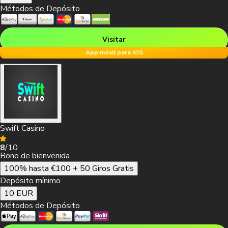
Métodos de Depósito
Visitar
App móvil para iOS
Swift Casino
8
/10
Bono de bienvenida
100% hasta €100 + 50 Giros Gratis
Depósito mínimo
10 EUR
Métodos de Depósito