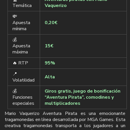
Temática
Vaquerizo
💸
Apuesta
0,20€
mínima
💰
Apuesta
15€
máxima
🔥 RTP
95%
📍
Alta
Volatilidad
💰
Giros gratis, juego de bonificación
Funciones
“Aventura Pirata”, comodines y
especiales
multiplicadores
Mario Vaquerizo Aventura Pirata es una emocionante
tragamonedas en línea desarrollada por MGA Games. Esta
creativa tragamonedas transporta a los jugadores a un