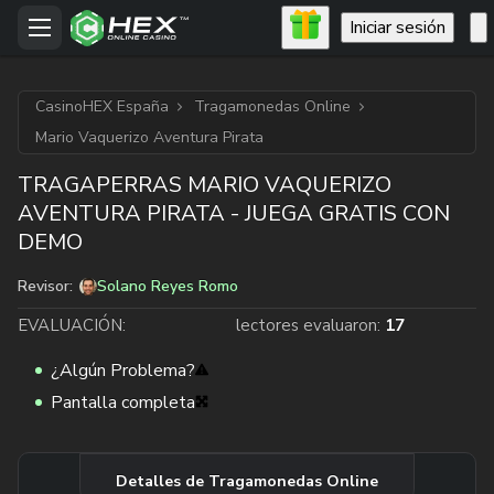
Iniciar sesión
CasinoHEX España
Tragamonedas Online
Mario Vaquerizo Aventura Pirata
TRAGAPERRAS MARIO VAQUERIZO
AVENTURA PIRATA - JUEGA GRATIS CON
DEMO
Revisor:
Solano Reyes Romo
EVALUACIÓN:
lectores evaluaron:
17
¿Algún Problema?
Pantalla completa
Detalles de Tragamonedas Online