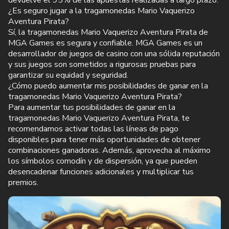
¿Es seguro jugar a la tragamonedas Mario Vaquerizo
Aventura Pirata?
Sí, la tragamonedas Mario Vaquerizo Aventura Pirata de
MGA Games es segura y confiable. MGA Games es un
desarrollador de juegos de casino con una sólida reputación
y sus juegos son sometidos a rigurosas pruebas para
garantizar su equidad y seguridad.
¿Cómo puedo aumentar mis posibilidades de ganar en la
tragamonedas Mario Vaquerizo Aventura Pirata?
Para aumentar tus posibilidades de ganar en la
tragamonedas Mario Vaquerizo Aventura Pirata, te
recomendamos activar todas las líneas de pago
disponibles para tener más oportunidades de obtener
combinaciones ganadoras. Además, aprovecha al máximo
los símbolos comodín y de dispersión, ya que pueden
desencadenar funciones adicionales y multiplicar tus
premios.