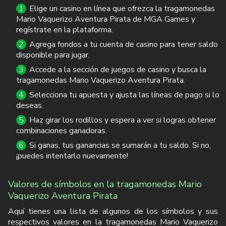
Elige un casino en línea que ofrezca la tragamonedas
Mario Vaquerizo Aventura Pirata de MGA Games y
regístrate en la plataforma.
Agrega fondos a tu cuenta de casino para tener saldo
disponible para jugar.
Accede a la sección de juegos de casino y busca la
tragamonedas Mario Vaquerizo Aventura Pirata.
Selecciona tu apuesta y ajusta las líneas de pago si lo
deseas.
Haz girar los rodillos y espera a ver si logras obtener
combinaciones ganadoras.
Si ganas, tus ganancias se sumarán a tu saldo. Si no,
¡puedes intentarlo nuevamente!
Valores de símbolos en la tragamonedas Mario
Vaquerizo Aventura Pirata
Aquí tienes una lista de algunos de los símbolos y sus
respectivos valores en la tragamonedas Mario Vaquerizo