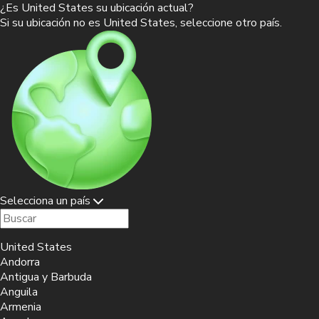
¿Es
United States
su ubicación actual?
Si su ubicación no es
United States
, seleccione otro país.
Selecciona un país
United States
Andorra
Antigua y Barbuda
Anguila
Armenia