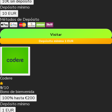
10€ sin depósito
Depósito mínimo
10 EUR
Métodos de Depósito
Depósito mínimo
Visitar
1 EUR
Depósito mínimo 1 EUR
Bono de Bienvenida
100% hasta 200€
Métodos de Depósito
Codere
9
/10
Visitar
Bono de bienvenida
100% hasta €200
Depósito mínimo
1 EUR