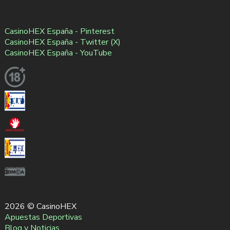
CasinoHEX España - Pinterest
CasinoHEX España - Twitter (X)
CasinoHEX España - YouTube
2026 © CasinoHEX
Apuestas Deportivas
Blog y Noticias