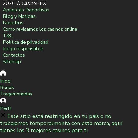
2026 © CasinoHEX
Apuestas Deportivas
Blog y Noticias
Nosotros
Como revisamos los casinos online
T&C
Política de privacidad
Juego responsable
Contactos
Sitemap
Inicio
Bonos
Tragamonedas
Perfil
Este sitio está restringido en tu país o no
trabajamos temporalmente con esta marca, aquí
tienes los 3 mejores casinos para ti