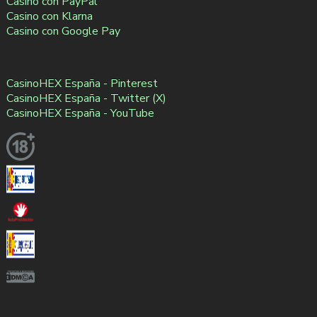
Casino con PayPal
Casino con Klarna
Casino con Google Pay
CasinoHEX España - Pinterest
CasinoHEX España - Twitter (X)
CasinoHEX España - YouTube