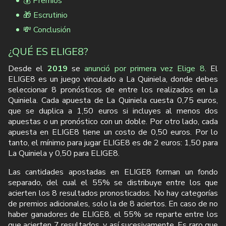
💰 Premios
🎁 Escrutinio
💸 Conclusión
¿QUÉ ES ELIGE8?
Desde el
2019
se
anunció por primera vez Elige 8
. El
ELIGE8 es un juego vinculado a La Quiniela, donde debes
seleccionar 8 pronósticos de entre los realizados en La
Quiniela. Cada apuesta de La Quiniela cuesta 0,75 euros,
que se duplica a 1,50 euros si incluyes al menos dos
apuestas o un pronóstico con un doble. Por otro lado, cada
apuesta en ELIGE8 tiene un costo de 0,50 euros. Por lo
tanto, el mínimo para jugar ELIGE8 es de 2 euros: 1,50 para
La Quiniela y 0,50 para ELIGE8.
Las cantidades apostadas en ELIGE8 forman un fondo
separado, del cual el 55% se distribuye entre los que
acierten los 8 resultados pronosticados. No hay categorías
de premios adicionales, solo la de 8 aciertos. En caso de no
haber ganadores de ELIGE8, el 55% se reparte entre los
que acierten 7 resultados, y así sucesivamente. Es raro que