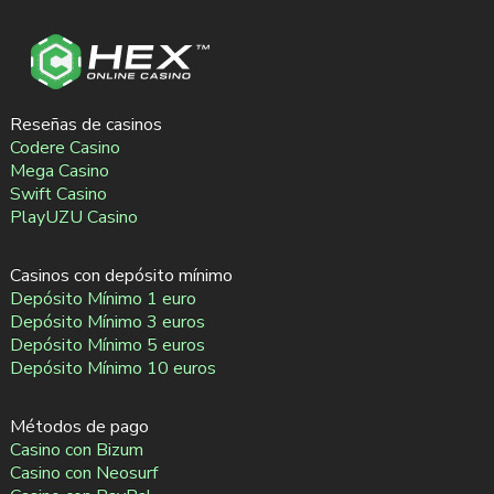
Reseñas de casinos
Codere Casino
Mega Casino
Swift Casino
PlayUZU Casino
Casinos con depósito mínimo
Depósito Mínimo 1 euro
Depósito Mínimo 3 euros
Depósito Mínimo 5 euros
Depósito Mínimo 10 euros
Métodos de pago
Casino con Bizum
Casino con Neosurf