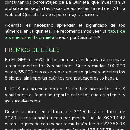
consultar los porcentajes de La Quiniela, que muestran la
probabilidad según las casas de apuestas, la red de LAE, la
web del Quinielista y los porcentajes técnicos.
Además, es necesario aprender el significado de los
números en la quiniela. Te recomendamos leer la
tabla de
los sueños en la quiniela
creada por CasinoHEX.
PREMIOS DE ELIGE8
En ELIGE8, el 55% de los ingresos se destinan a premiar a
los que acierten los 8 resultados. Si se recaudan 100.000
euros, 55.000 euros se reparten entre quienes acierten los
8 signos, sin importar cuántos pronosticadores lo hagan.
ELIGE8 no acumula botes. Si no hay acertantes de 8
resultados, el fondo se reparte entre los que acierten 7, y
así sucesivamente.
Desde su inicio en octubre de 2019 hasta octubre de
2020, la recaudación media por jornada fue de 86.314,42
euros. La jornada con menor recaudación fue de 22.386,98