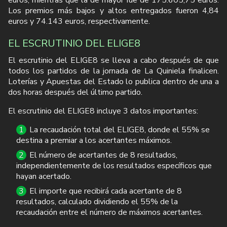
euros, mientras que la de mayor fue de 175.605,75 euros.
Los premios más bajos y altos entregados fueron 4,84
euros y 74.143 euros, respectivamente.
EL ESCRUTINIO DEL ELIGE8
El escrutinio del ELIGE8 se lleva a cabo después de que
todos los partidos de la jornada de La Quiniela finalicen.
Loterías y Apuestas del Estado lo publica dentro de una a
dos horas después del último partido.
El escrutinio del ELIGE8 incluye 3 datos importantes:
La recaudación total del ELIGE8, donde el 55% se
destina a premiar a los acertantes máximos.
El número de acertantes de 8 resultados,
independientemente de los resultados específicos que
hayan acertado.
El importe que recibirá cada acertante de 8
resultados, calculado dividiendo el 55% de la
recaudación entre el número de máximos acertantes.