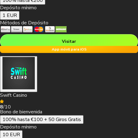
100% hasta €200
Depósito mínimo
1 EUR
Métodos de Depósito
Visitar
App móvil para iOS
Swift Casino
8
/10
Bono de bienvenida
100% hasta €100 + 50 Giros Gratis
Depósito mínimo
10 EUR