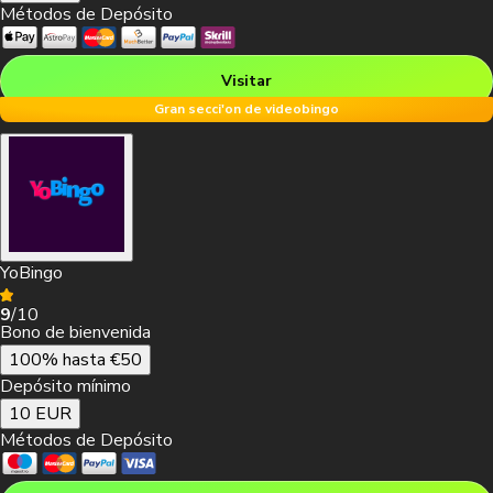
Métodos de Depósito
Visitar
Gran secci'on de videobingo
YoBingo
9
/10
Bono de bienvenida
100% hasta €50
Depósito mínimo
10 EUR
Métodos de Depósito