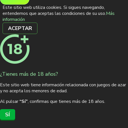
Este sitio web utiliza cookies. Si sigues navegando,
entendemos que aceptas las condiciones de su uso.
Más
información
ACEPTAR
¿Tienes más de 18 años?
Este sitio web tiene información relacionada con juegos de azar
y no acepta los menores de edad.
Al pulsar
“Sí”
, confirmas que tienes más de 18 años.
SÍ