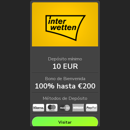
Depósito mínimo
10 EUR
Bono de Bienvenida
100% hasta €200
Métodos de Depósito
Visitar