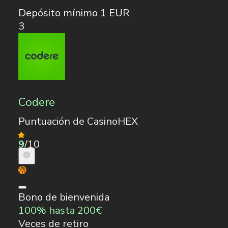
Depósito mínimo 1 EUR
3
Codere
Puntuación de CasinoHEX
9
/10
Bono de bienvenida
100% hasta 200€
Veces de retiro