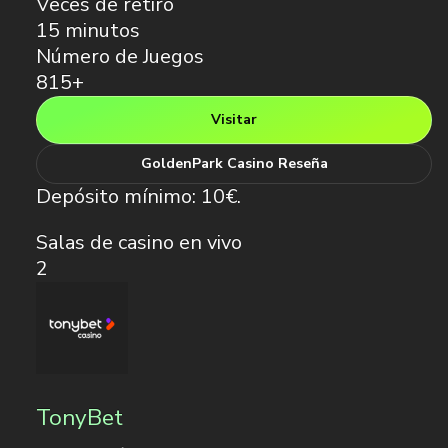
Veces de retiro
15 minutos
Número de Juegos
815+
Visitar
GoldenPark Casino Reseña
Depósito mínimo: 10€.
Salas de casino en vivo
2
TonyBet