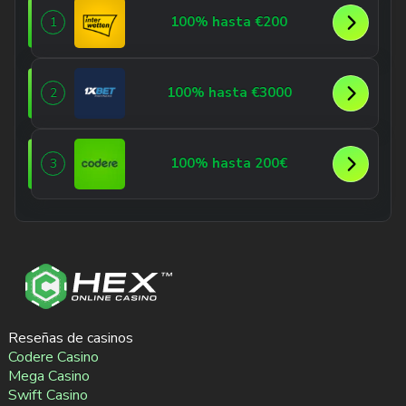
100% hasta €200
1
100% hasta €3000
2
100% hasta 200€
3
Reseñas de casinos
Codere Casino
Mega Casino
Swift Casino