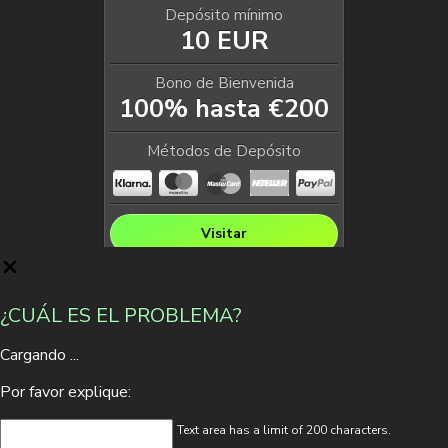
Depósito mínimo
10 EUR
Bono de Bienvenida
100% hasta €200
Métodos de Depósito
Visitar
¿CUÁL ES EL PROBLEMA?
Cargando ...
Por favor explique:
Text area has a limit of 200 characters.