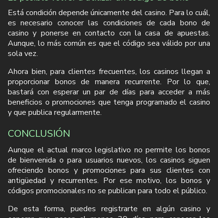
Está condición depende únicamente del casino. Para lo cuál,
es necesario conocer las condiciones de cada bono de
casino y ponerse en contacto con la casa de apuestas.
Aunque, lo más común es que el código sea válido por una
sola vez.
Ahora bien, para clientes frecuentes, los casinos llegan a
proporcionar bonos de manera recurrente. Por lo que,
bastará con esperar un par de días para acceder a más
beneficios o promociones que tenga programado el casino
y que publica regularmente.
CONCLUSIÓN
Aunque el actual marco legislativo no permite los bonos
de bienvenida o para usuarios nuevos, los casinos siguen
ofreciendo bonos y promociones para sus clientes con
antigüedad y recurrentes. Por ese motivo, los bonos y
códigos promocionales no se publican para todo el público.
De esta forma, puedes registrarte en algún casino y