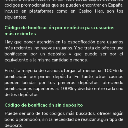
códigos promocionales que se pueden encontrar en España,
incluso en plataformas como en Casino Hex, son los
siguientes:
Código de bonificación por depósito para usuarios
más recientes
Hay que poner atención en la especificación para usuarios
más recientes, no nuevos usuarios. Y se trata de ofrecer una
bonificación por un depósito y que puede ser por el
equivalente a la misma cantidad o menos.
En sí, la mayoría de casinos otorgan al menos un 100% de
bonificación por primer depósito. En tanto, otros casinos
pueden brindar por los primeros depósitos, ofreciendo
bonificaciones superiores al 100% y dividido entre cada uno
de los depósitos.
Código de bonificación sin depósito
Puede ser uno de los códigos más buscados, ofrecer algún
bono o promoción, sin la necesidad de realizar algún tipo de
depósito.