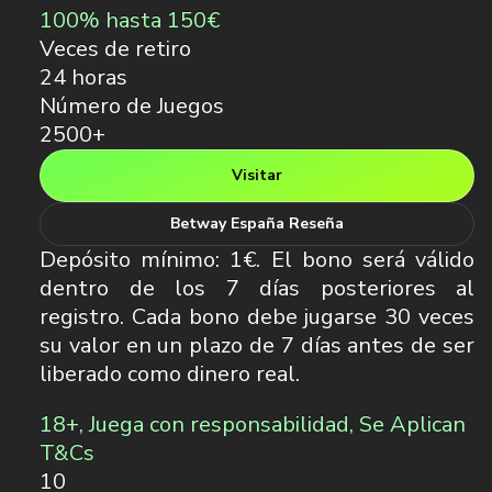
100% hasta 150€
Veces de retiro
24 horas
Número de Juegos
2500+
Visitar
Betway España Reseña
Depósito mínimo: 1€. El bono será válido
dentro de los 7 días posteriores al
registro. Cada bono debe jugarse 30 veces
su valor en un plazo de 7 días antes de ser
liberado como dinero real.
18+, Juega con responsabilidad, Se Aplican
T&Cs
10