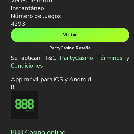
Veces de retiro
Instantáneo
Número de Juegos
4293+
Visitar
PartyCasino Reseña
Se aplican T&C
PartyCasino Términos y
Condiciones
App móvil para iOS y Android
8
888 Casino online