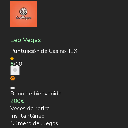
Leo Vegas
Puntuación de CasinoHEX
8
/10
Bono de bienvenida
200€
Veces de retiro
Insrtantáneo
Número de Juegos