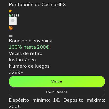
Puntuación de CasinoHEX
9
/10
Bono de bienvenida
100% hasta 200€.
Veces de retiro
Instantáneo
Número de Juegos
3289+
Visitar
Bwin Reseña
Depósito mínimo: 1€. Depósito máximo:
200€.