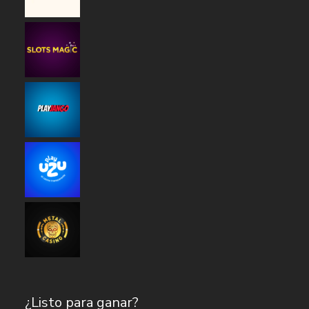
¿Listo para ganar?