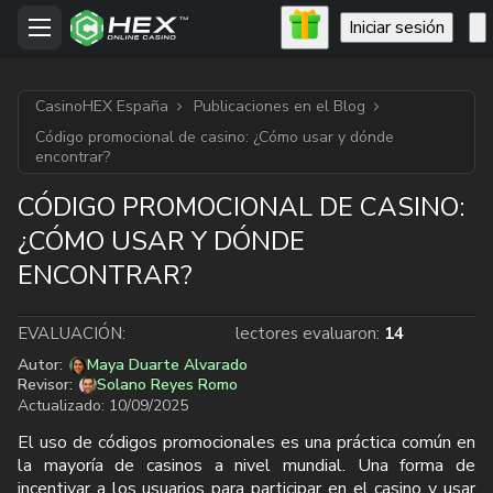
Iniciar sesión
CasinoHEX España
Publicaciones en el Blog
Código promocional de casino: ¿Cómo usar y dónde
encontrar?
CÓDIGO PROMOCIONAL DE CASINO:
¿CÓMO USAR Y DÓNDE
ENCONTRAR?
EVALUACIÓN:
lectores evaluaron:
14
Autor:
Maya Duarte Alvarado
Revisor:
Solano Reyes Romo
Actualizado:
10/09/2025
El uso de códigos promocionales es una práctica común en
la mayoría de casinos a nivel mundial. Una forma de
incentivar a los usuarios para participar en el casino y usar