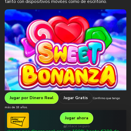
tanto con dispositivos móviles como de escritorio.
Jugar por Dinero Real
Jugar Gratis
Confirmo que tengo
más de 18 años.
Jugar ahora
Enlace seguro