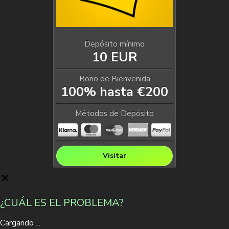
Depósito mínimo
10 EUR
Bono de Bienvenida
100% hasta €200
Métodos de Depósito
Visitar
¿CUÁL ES EL PROBLEMA?
Cargando ...