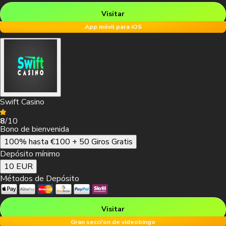
Visitar
App móvil para iOS
Swift Casino
8
/10
Bono de bienvenida
100% hasta €100 + 50 Giros Gratis
Depósito mínimo
10 EUR
Métodos de Depósito
Visitar
Gran secci'on de videobingo