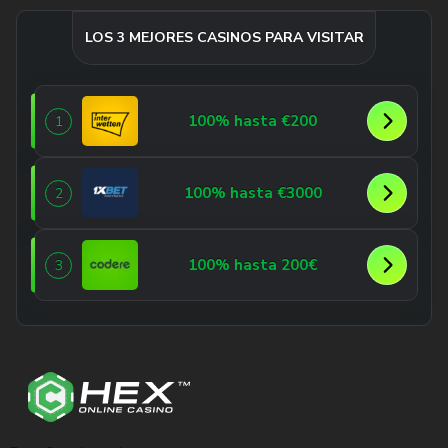
LOS 3 MEJORES CASINOS PARA VISITAR
100% hasta €200
1
100% hasta €3000
2
100% hasta 200€
3