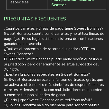
especiales
Scatter
PREGUNTAS FRECUENTES
¿Cuántos carretes y líneas de pago tiene Sweet Bonanza?
Sweet Bonanza cuenta con 6 carretes y no utiliza líneas de
pago fijas. En su lugar, utiliza un sistema de combinaciones
ganadoras en cascada.
¿Cuál es el porcentaje de retorno al jugador (RTP) en
Sweet Bonanza?
El RTP de Sweet Bonanza puede variar según el casino y
la jurisdicción, pero generalmente se sitúa alrededor del
96.48%.
¿Existen funciones especiales en Sweet Bonanza?
Sí, Sweet Bonanza ofrece una función de tiradas gratis que
se activa al obtener 4 o más símbolos de dispersión en los
carretes. Además, cuenta con multiplicadores que pueden
aumentar tus posibilidades de ganar.
¿Puedo jugar Sweet Bonanza en mi teléfono móvil?
Sí, Sweet Bonanza ha sido diseñada para ser compatible