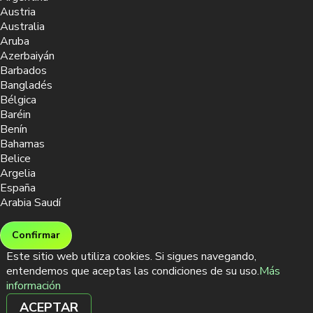
Austria
Australia
Aruba
Azerbaiyán
Barbados
Bangladés
Bélgica
Baréin
Benín
Bahamas
Belice
Argelia
España
Arabia Saudí
Confirmar
Este sitio web utiliza cookies. Si sigues navegando,
entendemos que aceptas las condiciones de su uso.
Más
información
ACEPTAR