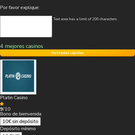
Por favor explique:
Text area has a limit of 200 characters.
Depósito mínimo
10 EUR
4 mejores casinos
Bono de Bienvenida
100% hasta €3000
Retiradas rápidas
Métodos de Depósito
Visitar
Platin Casino
9
/10
Bono de bienvenida
10€ sin depósito
Depósito mínimo