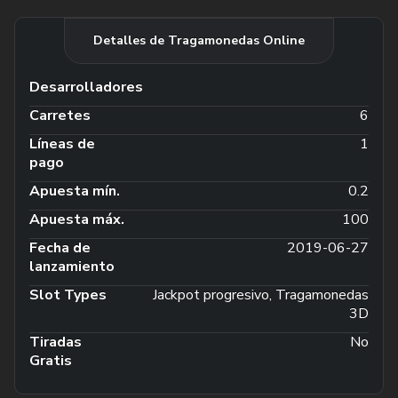
Detalles de Tragamonedas Online
Desarrolladores
Carretes
6
Líneas de
1
pago
Apuesta mín.
0.2
Apuesta máx.
100
Fecha de
2019-06-27
lanzamiento
Slot Types
Jackpot progresivo, Tragamonedas
3D
Tiradas
No
Gratis