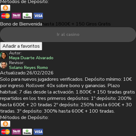
Métodos de Depósito:
Bono de Bienvenida
hasta 1800€ + 150 Giros Gratis
Ir al casino
Añadir a favoritos
Autor:
Maya Duarte Alvarado
Revisor:
Solano Reyes Romo
Actualizado:
26/02/2026
Solo para nuevos jugadores verificados. Depósito mínimo: 10€
por ingreso. Rollover: 40x sobre bono y ganancias. Plazo
habitual: 7 días desde la activación. 1.800€ + 150 tiradas gratis
repartidos en los tres primeros depósitos: 1º depósito: 200%
hasta 600€ + 20 tiradas 2º depósito: 250% hasta 600€ + 30
tiradas. 3º depósito: 300% hasta 600€ + 100 tiradas.
Métodos de Depósito: