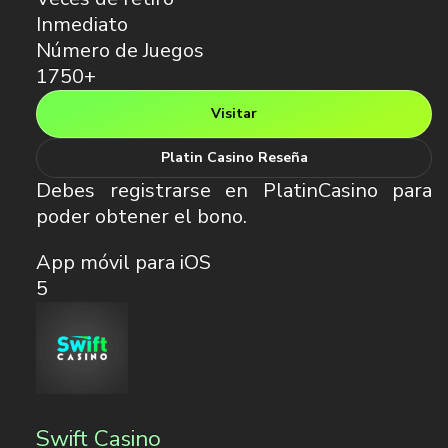
Inmediato
Número de Juegos
1750+
Visitar
Platin Casino Reseña
Debes registrarse en PlatinCasino para
poder obtener el bono.
App móvil para iOS
5
Swift Casino