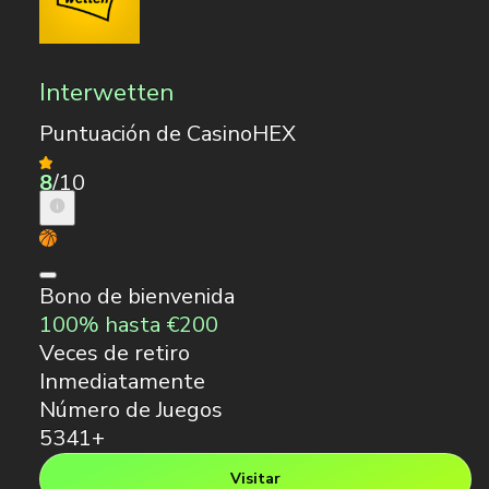
Interwetten
Puntuación de CasinoHEX
8
/10
Bono de bienvenida
100% hasta €200
Veces de retiro
Inmediatamente
Número de Juegos
5341+
Visitar