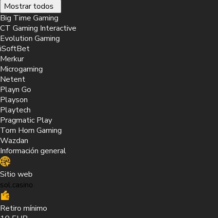
Mostrar todos
Big Time Gaming
CT Gaming Interactive
Evolution Gaming
iSoftBet
Merkur
Microgaming
Netent
Playn Go
Playson
Playtech
Pragmatic Play
Tom Horn Gaming
Wazdan
Información general
Sitio web
sol.casino
Retiro mínimo