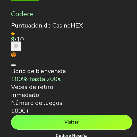
Codere
Puntuación de CasinoHEX
9
/10
Bono de bienvenida
100% hasta 200€
Veces de retiro
Inmediato
Número de Juegos
1000+
Visitar
Codere Reseña