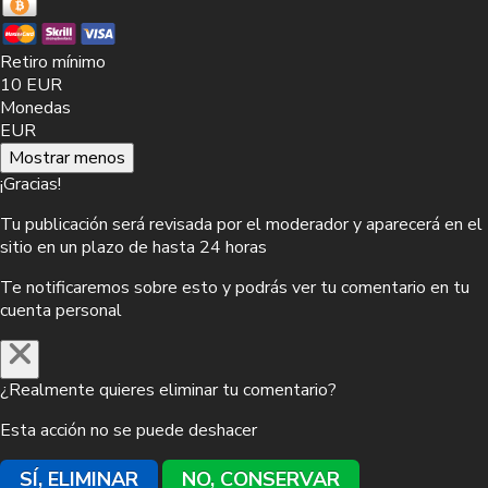
Retiro mínimo
10 EUR
Monedas
EUR
Mostrar menos
¡Gracias!
Tu publicación será revisada por el moderador y aparecerá en el
sitio en un plazo de hasta 24 horas
Te notificaremos sobre esto y podrás ver tu comentario en tu
cuenta personal
¿Realmente quieres eliminar tu comentario?
Esta acción no se puede deshacer
SÍ, ELIMINAR
NO, CONSERVAR