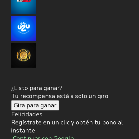
¿Listo para ganar?
Tu recompensa está a solo un giro
Gira para ganar
Felicidades
Regístrate en un clic y obtén tu bono al
instante
Continuar con Google