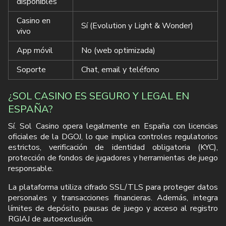
disponibles
Casino en
Sí (Evolution y Light & Wonder)
vivo
App móvil
No (web optimizada)
Soporte
Chat, email y teléfono
¿SOL CASINO ES SEGURO Y LEGAL EN
ESPAÑA?
Sí. Sol Casino opera legalmente en España con licencias
oficiales de la DGOJ, lo que implica controles regulatorios
estrictos, verificación de identidad obligatoria (KYC),
protección de fondos de jugadores y herramientas de juego
responsable.
La plataforma utiliza cifrado SSL/TLS para proteger datos
personales y transacciones financieras. Además, integra
límites de depósito, pausas de juego y acceso al registro
RGIAJ de autoexclusión.