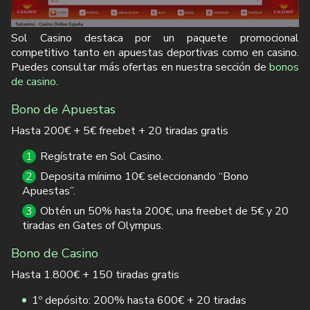
Sol Casino destaca por un paquete promocional
competitivo tanto en apuestas deportivas como en casino.
Puedes consultar más ofertas en nuestra sección de
bonos
de casino
.
Bono de Apuestas
Hasta 200€ + 5€ freebet + 20 tiradas gratis
Regístrate en Sol Casino.
Deposita mínimo 10€ seleccionando “Bono
Apuestas”.
Obtén un 50% hasta 200€, una freebet de 5€ y 20
tiradas en Gates of Olympus.
Bono de Casino
Hasta 1.800€ + 150 tiradas gratis
1º depósito: 200% hasta 600€ + 20 tiradas