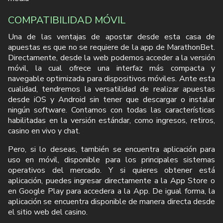
COMPATIBILIDAD MÓVIL
Una de las ventajas de apostar desde esta casa de
apuestas es que no se requiere de la app de MarathonBet.
Directamente, desde la web podemos acceder a la versión
móvil, la cual ofrece una interfaz más compacta y
navegable optimizada para dispositivos móviles. Ante esta
cualidad, tendremos la versatilidad de realizar apuestas
desde iOS y Android sin tener que descargar o instalar
ningún software. Contamos con todas las características
habilitadas en la versión estándar, como ingresos, retiros,
casino en vivo y chat.
Pero, si lo deseas, también se encuentra aplicación para
uso en móvil, disponible para los principales sistemas
operativos del mercado. Y si quieres obtener está
aplicación, puedes ingresar directamente a la App Store o
en Google Play para accedera a la App. De igual forma, la
aplicación se encuentra disponible de manera directa desde
el sitio web del casino.