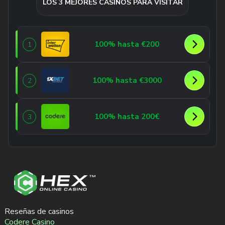
LOS 3 MEJORES CASINOS PARA VISITAR
100% hasta €200
1
100% hasta €3000
2
100% hasta 200€
3
Reseñas de casinos
Codere Casino