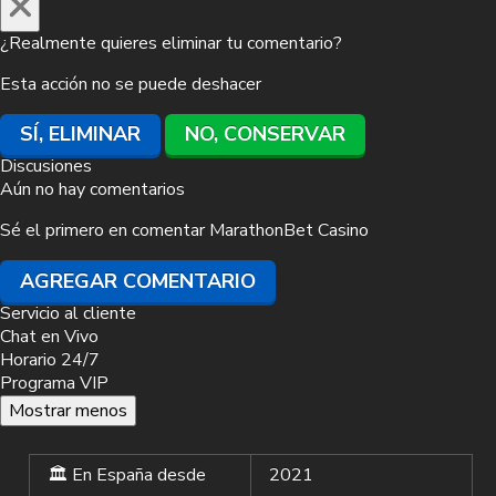
¿Realmente quieres eliminar tu comentario?
Esta acción no se puede deshacer
SÍ, ELIMINAR
NO, CONSERVAR
Discusiones
Aún no hay comentarios
Sé el primero en comentar MarathonBet Casino
AGREGAR COMENTARIO
Servicio al cliente
Chat en Vivo
Horario 24/7
Programa VIP
Mostrar menos
🏛 En España desde
2021