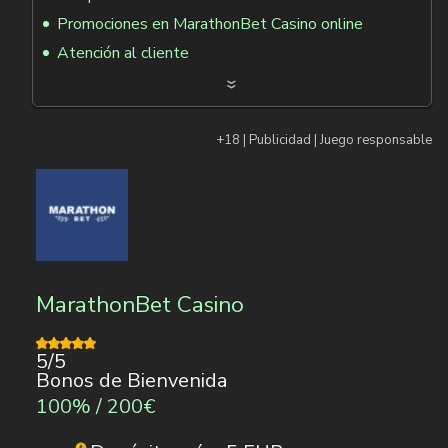
Promociones en MarathonBet Casino online
Atención al cliente
»
+18 | Publicidad | Juego responsable
MarathonBet Casino
5/5
Bonos de Bienvenida
100% / 200€