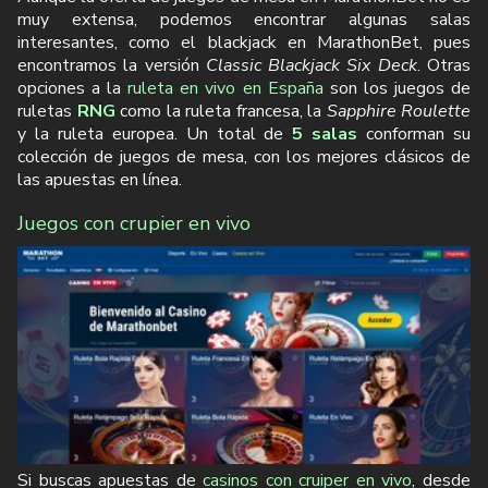
muy extensa, podemos encontrar algunas salas
interesantes, como el blackjack en MarathonBet, pues
encontramos la versión
Classic Blackjack Six Deck
. Otras
opciones a la
ruleta en vivo en España
son los juegos de
ruletas
RNG
como la ruleta francesa, la
Sapphire Roulette
y la ruleta europea. Un total de
5 salas
conforman su
colección de juegos de mesa, con los mejores clásicos de
las apuestas en línea.
Juegos con crupier en vivo
Si buscas apuestas de
casinos con cruiper en vivo
, desde