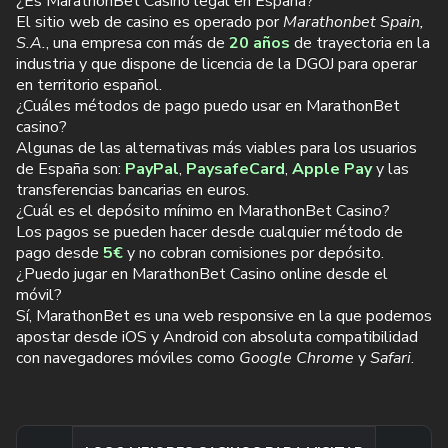
¿Es MarathonBet Casino legal en España?
El sitio web de casino es operado por
Marathonbet Spain,
S.A.
, una empresa con más de
20 años
de trayectoria en la
industria y que dispone de licencia de la DGOJ para operar
en territorio español.
¿Cuáles métodos de pago puedo usar en MarathonBet
casino?
Algunas de las alternativas más viables para los usuarios
de España son:
PayPal
,
PaysafeCard
,
Apple Pay
y las
transferencias bancarias en euros.
¿Cuál es el depósito mínimo en MarathonBet Casino?
Los pagos se pueden hacer desde cualquier método de
pago desde
5€
y no cobran comisiones por depósito.
¿Puedo jugar en MarathonBet Casino online desde el
móvil?
Sí, MarathonBet es una web responsive en la que podemos
apostar desde iOS y Android con absoluta compatibilidad
con navegadores móviles como
Google Chrome
y
Safari
.