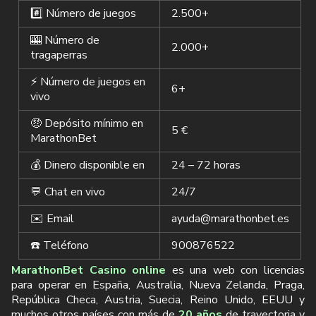
#️⃣ Número de juegos
2.500+
🎰 Número de
2.000+
tragaperras
⚡️ Número de juegos en
6+
vivo
🤑 Depósito mínimo en
5 €
MarathonBet
💰 Dinero disponible en
24 – 72 horas
💬 Chat en vivo
24/7
✉️ Email
ayuda@marathonbet.es
☎️ Teléfono
900876522
MarathonBet Casino online
es una web con licencias
para operar en España, Australia, Nueva Zelanda, Praga,
República Checa, Austria, Suecia, Reino Unido, EEUU y
muchos otros países con más de
20 años
de trayectoria y