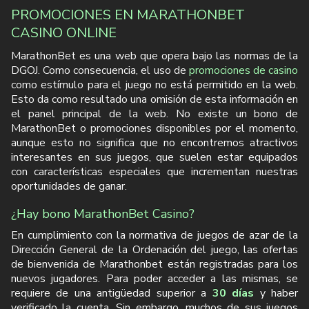
PROMOCIONES EN MARATHONBET
CASINO ONLINE
MarathonBet es una web que opera bajo las normas de la
DGOJ. Como consecuencia, el uso de
promociones de casino
como estímulo para el juego no está permitido en la web.
Esto da como resultado una omisión de esta información en
el panel principal de la web. No existe un bono de
MarathonBet o promociones disponibles por el momento,
aunque esto no significa que no encontremos atractivos
interesantes en sus juegos, que suelen estar equipados
con características especiales que incrementan nuestras
oportunidades de ganar.
¿Hay bono MarathonBet Casino?
En cumplimiento con la normativa de juegos de azar de la
Dirección General de la Ordenación del juego, las ofertas
de bienvenida de Marathonbet están registradas para los
nuevos jugadores. Para poder acceder a las mismas, se
requiere de una antigüedad superior a
30 días
y haber
verificado la cuenta. Sin embargo, muchos de sus juegos