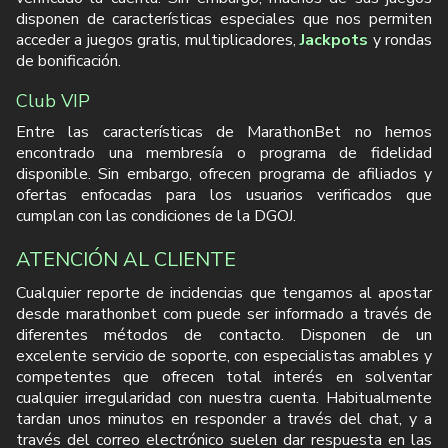
disponen de características especiales que nos permiten
acceder a juegos gratis, multiplicadores,
Jackpots
y rondas
de bonificación.
Club VIP
Entre las características de MarathonBet no hemos
encontrado una membresía o programa de fidelidad
disponible. Sin embargo, ofrecen programa de afiliados y
ofertas enfocadas para los usuarios verificados que
cumplan con las condiciones de la DGOJ.
ATENCIÓN AL CLIENTE
Cualquier reporte de incidencias que tengamos al apostar
desde marathonbet com puede ser informado a través de
diferentes métodos de contacto. Disponen de un
excelente servicio de soporte, con especialistas amables y
competentes que ofrecen total interés en solventar
cualquier irregularidad con nuestra cuenta. Habitualmente
tardan unos minutos en responder a través del chat, y a
través del correo electrónico suelen dar respuesta en las