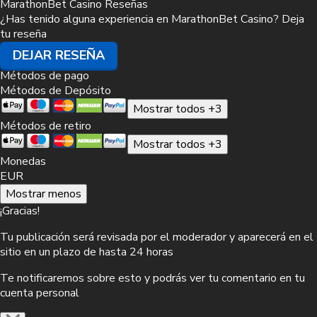
MarathonBet Casino Reseñas
¿Has tenido alguna experiencia en MarathonBet Casino?
Deja
tu reseña
DEJAR RESEÑA
Métodos de pago
Métodos de Depósito
Mostrar todos +3
Métodos de retiro
Mostrar todos +3
Monedas
EUR
Mostrar menos
¡Gracias!
Tu publicación será revisada por el moderador y aparecerá en el
sitio en un plazo de hasta 24 horas
Te notificaremos sobre esto y podrás ver tu comentario en tu
cuenta personal