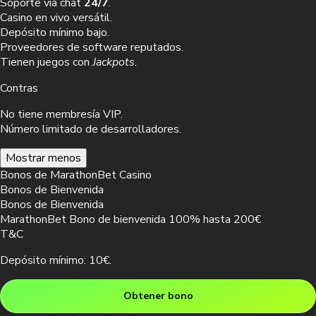
Soporte vía chat
24/7
.
Casino en vivo versátil.
Depósito mínimo bajo.
Proveedores de software reputados.
Tienen juegos con
Jackpots.
Contras
No tiene membresía VIP.
Número limitado de desarrolladores.
Mostrar menos
Bonos de MarathonBet Casino
Bonos de Bienvenida
Bonos de Bienvenida
MarathonBet Bono de bienvenida 100% hasta 200€
T&C
Depósito mínimo: 10€.
Obtener bono