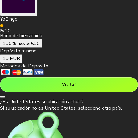
YoBingo
9
/10
Bono de bienvenida
100% hasta €50
Depósito mínimo
10 EUR
Métodos de Depósito
Visitar
¿Es
United States
su ubicación actual?
Si su ubicación no es
United States
, seleccione otro país.