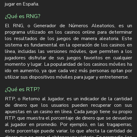
jugar en España.
¿Qué es RNG?
El RNG, o Generador de Números Aleatorios, es un
programa utilizado en los casinos online para determinar
los resultados de los juegos de manera aleatoria. Este
sistema es fundamental en la operación de los casinos en
línea, incluidas las versiones móviles, que permiten a los
jugadores disfrutar de sus juegos favoritos en cualquier
momento y lugar. La popularidad de los casinos móviles ha
ido en aumento, ya que cada vez más personas optan por
utilizar sus dispositivos móviles para jugar y entretenerse.
¿Qué es RTP?
RTP, o Retorno al Jugador, es un indicador de la cantidad
de dinero que los usuarios pueden recuperar con sus
apuestas en un casino en línea. Cada juego tiene su propio
RTP, que muestra el porcentaje de dinero que se devuelve
al jugador en promedio. Por ejemplo, en las tragaperras,
este porcentaje puede variar, lo que afecta la cantidad de