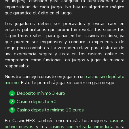
en inglés), diseñado para asegurar la aleatoriedad y la
imparcialidad de cada juego. No hay un algoritmo mágico
que garantice el éxito en el juego.
Los jugadores deben ser precavidos y evitar caer en
enlaces publicitarios que prometan revelar los supuestos
“algoritmos reales” para ganar en los casinos en línea, ya
que pueden ser engañosos y conducir a experiencias de
juego poco confiables. La verdadera clave para disfrutar de
una experiencia segura y justa en los casinos online es
comprender cómo funcionan los juegos y jugar de manera
responsable.
Nuestro consejo consiste en jugar en un
casino sin depósito
mínimo
. Esto te permitirá jugar sin correr un gran riesgo:
Depósito mínimo 3 euro
Casino deposito 5€
Casino deposito minimo 10 euros
En CasinoHEX también encontrarás los mejores
casinos
online nuevos
y los
casinos con retirada inmediata
para